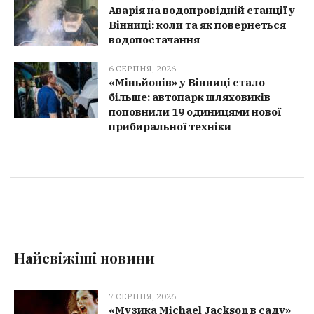
Аварія на водопровідній станції у
Вінниці: коли та як повернеться
водопостачання
6 СЕРПНЯ, 2026
«Міньйонів» у Вінниці стало
більше: автопарк шляховиків
поповнили 19 одиницями нової
прибиральної техніки
Найсвіжіші новини
7 СЕРПНЯ, 2026
«Музика Michael Jackson в саду»