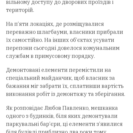
вільному доступу до дворових проїздів і
територій.
На п’яти локаціях, де розміщувалися
переважно шлагбауми, власники прибрали
їх самостійно. На інших об’єктах усувати
перепони сьогодні довелося комунальним
службам в примусовому порядку.
Демонтовані елементи перемістили на
спеціальний майданчик, щоб власник за
бажання міг забрати їх, сплативши вартість
виконання робіт із демонтажу та зберігання.
Як розповідає Любов Павленко, мешканка
одного з будинків, біля яких демонтували
паркувальні бар’єри, ці елементи з’явилися
біля будівлі приблизно два роки тому,