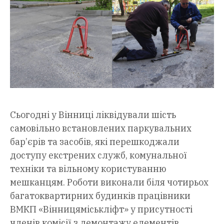
Сьогодні у Вінниці ліквідували шість
самовільно встановлених паркувальних
бар’єрів та засобів, які перешкоджали
доступу екстрених служб, комунальної
техніки та вільному користуванню
мешканцям. Роботи виконали біля чотирьох
багатоквартирних будинків працівники
ВМКП «Вінницяміськліфт» у присутності
членів комісії з демонтажу елементів