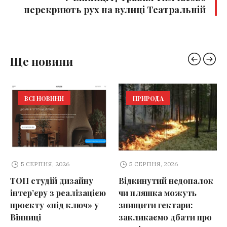
перекриють рух на вулиці Театральній
Ще новини
ВСІ НОВИНИ
ПРИРОДА
5 СЕРПНЯ, 2026
5 СЕРПНЯ, 2026
ТОП студій дизайну
Відкинутий недопалок
інтер’єру з реалізацією
чи пляшка можуть
проєкту «під ключ» у
знищити гектари:
Вінниці
закликаємо дбати про