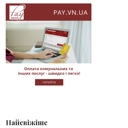
Найсвіжіше