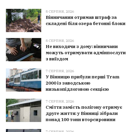
8 СЕРПНЯ, 2026
Вінничанин отримав штраф за
складені біля озера бетонні блоки
8 СЕРПНЯ, 2026
Не виходячи з дому: вінничани
можуть отримувати адмінпослуги
з виїздом
7 СЕРПНЯ, 2026
У Вінницю прибули перші Tram
2000 із заводською
низькопідлоговою секцією
7 СЕРПНЯ, 2026
Сміття замість полігону отримує
друге життя: у Вінниці зібрали
понад 100 тонн вторсировини
7 СЕРПНЯ, 2026