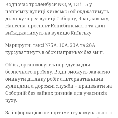
Водночас тролейбуси №3, 9, 13 і 15 у
напрямку вулиці Київської об’їжджатимуть
ділянку через вулиці Соборну, Брацлавську,
Нансена, проспект Коцюбинського та далі
виїжджатимуть на вулицю Київську.
Маршрутні таксі №5А, 10А, 23А та 28А
курсуватимуть в обох напрямках без змін.
Об’їзд організовують передусім для
безпечного проїзду. Водії зможуть завчасно
оминути ділянку робіт альтернативними
вулицями, а дорожні служби – працювати на
Соборній без зайвих ризиків для учасників
руху.
За інформацією департаменту комунального