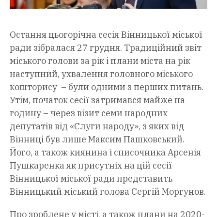
Остання цьогорічна сесія Вінницької міської
ради зібралася 27 грудня. Традиційний звіт
міського голови за рік і плани міста на рік
наступний, ухвалення головного міського
кошторису – були одними з перших питань.
Утім, початок сесії затримався майже на
годину – через візит семи народних
депутатів від «Слуги народу», з яких від
Вінниці був лише Максим Пашковський.
Його, а також киянина і списочника Арсенія
Пушкаренка як присутніх на цій сесії
Вінницької міської ради представить
Вінницький міський голова Сергій Моргунов.
Про зроблене у місті, а також плани на 2020-