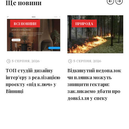
Ще новини
ВСІ НОВИНИ
ПРИРОДА
5 СЕРПНЯ, 2026
5 СЕРПНЯ, 2026
ТОП студій дизайну
Відкинутий недопалок
інтер’єру з реалізацією
чи пляшка можуть
проєкту «під ключ» у
знищити гектари:
Вінниці
закликаємо дбати про
довкілля у спеку