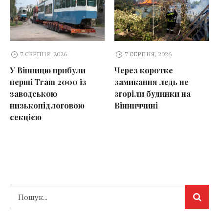
7 СЕРПНЯ, 2026
7 СЕРПНЯ, 2026
У Вінницю прибули
Через коротке
перші Tram 2000 із
замикання ледь не
заводською
згоріли будинки на
низькопідлоговою
Вінниччині
секцією