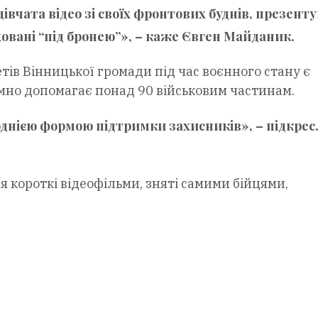
івчата відео зі своїх фронтових буднів, презент
овані “під бронею”», – каже
Євген Майданик
.
тів Вінницької громади під час воєнного стану є
емно допомагає понад 90 військовим частинам.
нією формою підтримки захисників», – підкрес
я короткі відеофільми, зняті самими бійцями,