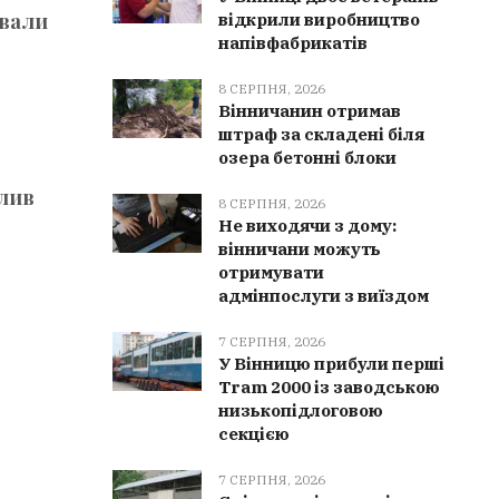
ували
відкрили виробництво
напівфабрикатів
8 СЕРПНЯ, 2026
Вінничанин отримав
штраф за складені біля
озера бетонні блоки
лив
8 СЕРПНЯ, 2026
Не виходячи з дому:
вінничани можуть
отримувати
адмінпослуги з виїздом
7 СЕРПНЯ, 2026
У Вінницю прибули перші
Tram 2000 із заводською
низькопідлоговою
секцією
7 СЕРПНЯ, 2026