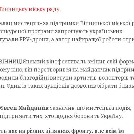
Вінницьку міську раду.
алац мистецтв» за підтримки Вінницької міської 
конкурсної програми запрошують українських
отували FPV-дрони, а автор найкращої роботи отр
ІННИЦіЯнський кінофестиваль змінив свій форма
ному кіно, він перетворився на майданчик підтри
водили благодійні виступи артистів-волонтерів т
. Один із таких аукціонів дозволив зібрати близ
 Євген Майданик
зазначив, що мистецька подія,
 підтримати тих, хто щодня боронить Україну.
 нас на різних ділянках фронту, але всім їм