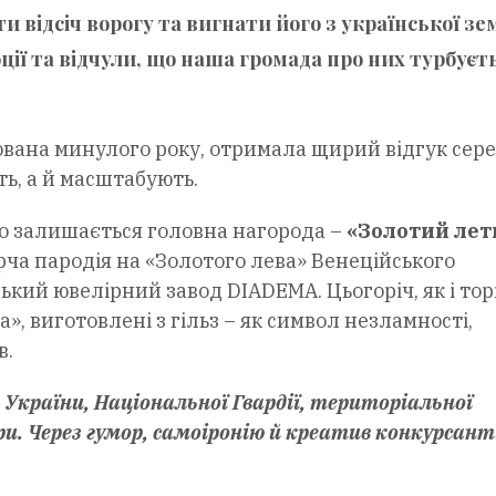
и відсіч ворогу та вигнати його з української зем
ії та відчули, що наша громада про них турбуєт
ована минулого року, отримала щирий відгук сер
ть, а й масштабують.
 залишається головна нагорода –
«Золотий ле
рча пародія на «Золотого лева» Венеційського
кий ювелірний завод DIADEMA. Цьогоріч, як і торі
», виготовлені з гільз – як символ незламності,
в.
України, Національної Гвардії, територіальної
и. Через гумор, самоіронію й креатив конкурсант