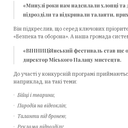
«Минулі роки нам надсилали хлопці та д
підрозділи та відкривали таланти, прих
Він підкреслив, що серед ключових пріорите
«Безпека та оборона». А наша громада сист
«ВІННИЦіЯнський фестиваль став ще од
директор Міського Палацу мистецтв.
До участі у конкурсній програмі приймаютьс
наприклад, на такі теми:
Бійці і тварини
;
Пародія на відеокліп
;
Таланти під бронею
;
Реклама підрозділу
;