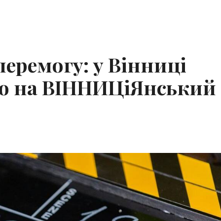
еремогу: у Вінниці
ію на ВІННИЦіЯнський