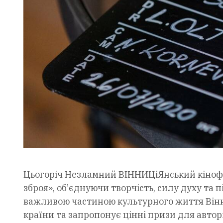
Цьогоріч Незламний ВІННИЦіЯнський кінофе
зброя», об’єднуючи творчість, силу духу та 
важливою частиною культурного життя Вінниц
країни та запропонує цінні призи для автор