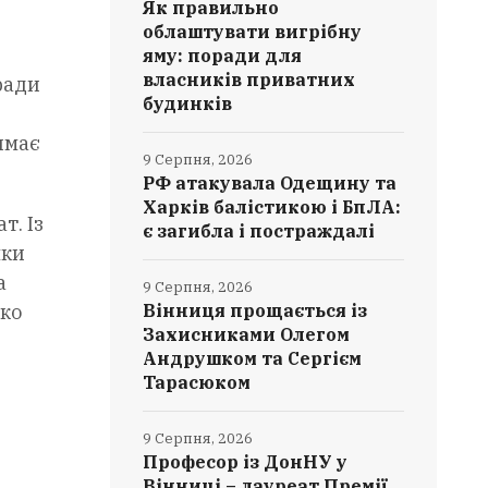
Як правильно
облаштувати вигрібну
яму: поради для
власників приватних
ради
будинків
имає
9 Серпня, 2026
РФ атакувала Одещину та
Харків балістикою і БпЛА:
т. Із
є загибла і постраждалі
мки
а
9 Серпня, 2026
ько
Вінниця прощається із
Захисниками Олегом
Андрушком та Сергієм
Тарасюком
9 Серпня, 2026
Професор із ДонНУ у
Вінниці – лауреат Премії