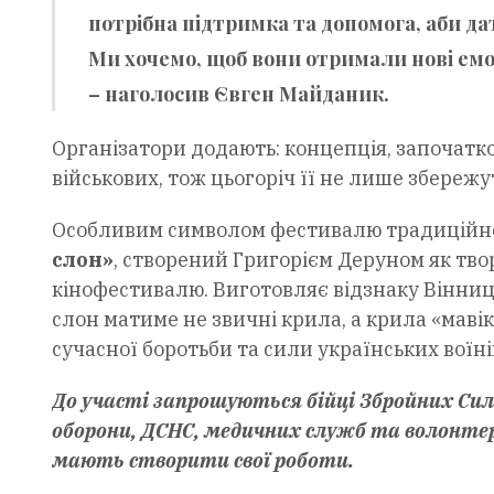
потрібна підтримка та допомога, аби дат
Ми хочемо, щоб вони отримали нові емоц
– наголосив
Євген Майданик
.
Організатори додають: концепція, започатк
військових, тож цьогоріч її не лише збережу
Особливим символом фестивалю традиційно
слон»
, створений Григорієм Деруном як тво
кінофестивалю. Виготовляє відзнаку Вінниць
слон матиме не звичні крила, а крила «мавіка
сучасної боротьби та сили українських воїні
До участі запрошуються бійці Збройних Сил 
оборони, ДСНС, медичних служб та волонтер
мають створити свої роботи.