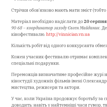
Стрічки обов’язково мають мати зміст (тобто 
Матеріал необхідно надіслати до
20 серпня
90-68 – координатор заходу Євген Майданик
. Д
кінофестивалю.
http://vinnician.vn.ua
Кількість робіт від одного конкурсанта обмеж
Кожен учасник фестивалю отримає комплект
спеціальні подарунки.
Переможців визначатиме професійне журі н
кіностудії художніх фільмів імені Олександр
мистецтва, режисери та актори.
У час, коли Україна продовжує боротьбу за
доводить: навіть у найтемніші часи гумор, т