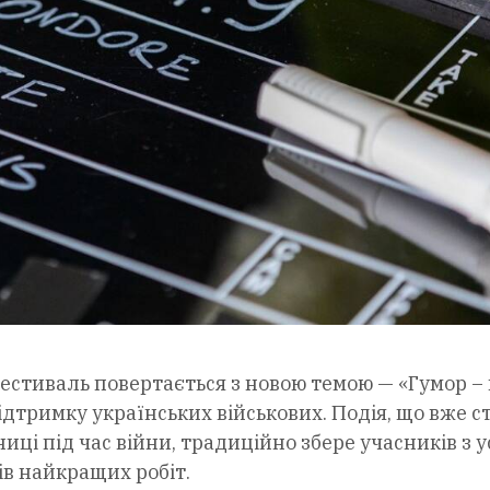
стиваль повертається з новою темою — «Гумор –
підтримку українських військових. Подія, що вже с
і під час війни, традиційно збере учасників з ус
ів найкращих робіт.