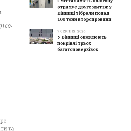
Сміття замість полігону
отримує друге життя: у
.
Вінниці зібрали понад
100 тонн вторсировини
)160-
7 СЕРПНЯ, 2026
У Вінниці оновлюють
покрівлі трьох
багатоповерхівок
тре
ати та