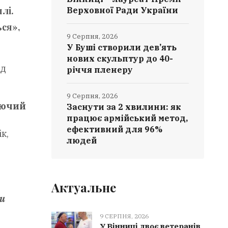
лі.
Верховної Ради України
ься»,
9 Серпня, 2026
У Буші створили дев’ять
нових скульптур до 40-
ед
річчя пленеру
9 Серпня, 2026
тючий
Заснути за 2 хвилини: як
працює армійський метод,
ефективний для 96%
к,
людей
Актуальне
и
9 СЕРПНЯ, 2026
У Вінниці двоє ветеранів