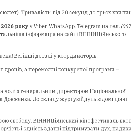
сюжет). Тривалість: від 30 секунд до трьох хвилин
 2026 року
у Viber, WhatsApp, Telegram на тел.
(067
етальніша інформація на сайті ВІННИЦіЯнського
ена! Всі інші деталі у координаторів.
 дронів, а переможці конкурсної програми –
а чолі з генеральним директором Національної
а Довженка. До складу журі увійдуть відомі діячі
 свою свободу, ВІННИЦіЯнський кінофестиваль вко
ворчість і єдність здатні підтримувати дух, надих