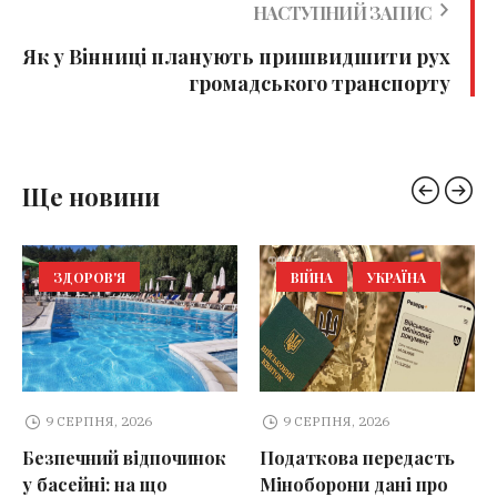
НАСТУПНИЙ ЗАПИС
Як у Вінниці планують пришвидшити рух
громадського транспорту
Ще новини
ЗДОРОВ'Я
ВІЙНА
УКРАЇНА
9 СЕРПНЯ, 2026
9 СЕРПНЯ, 2026
Безпечний відпочинок
Податкова передасть
у басейні: на що
Міноборони дані про