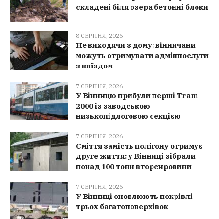
складені біля озера бетонні блоки
8 СЕРПНЯ, 2026
Не виходячи з дому: вінничани
можуть отримувати адмінпослуги
з виїздом
7 СЕРПНЯ, 2026
У Вінницю прибули перші Tram
2000 із заводською
низькопідлоговою секцією
7 СЕРПНЯ, 2026
Сміття замість полігону отримує
друге життя: у Вінниці зібрали
понад 100 тонн вторсировини
7 СЕРПНЯ, 2026
У Вінниці оновлюють покрівлі
трьох багатоповерхівок