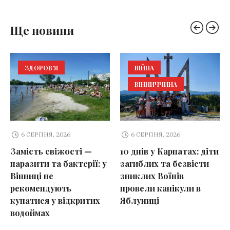
Ще новини
ВІЙНА
КУЛЬТУРА
ВІННИЧЧИНА
6 СЕРПНЯ, 2026
6 СЕРПНЯ, 2026
—
10 днів у Карпатах: діти
Культурна спадщина
ї: у
загиблих та безвісти
Вінниччини
зниклих Воїнів
поповнилася 9 новим
провели канікули в
елементами: від
тих
Яблуниці
чеського печива до
танцю «Ганка»