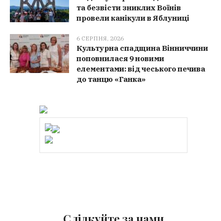
та безвісти зниклих Воїнів
провели канікули в Яблуниці
6 СЕРПНЯ, 2026
Культурна спадщина Вінниччини
поповнилася 9 новими
елементами: від чеського печива
до танцю «Ганка»
Слідкуйте за нами