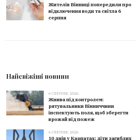
Жителів Вінниці попередили про
відключення води та світла 6
серпня
Найсвіжіші новини
6 СЕРПНЯ, 2026
Жнива під контролем:
рятувальники Вінниччини
інспектують поля, щоб зберегти
врожай від пожеж
6 СЕРПНЯ, 2026
10 днів у Карпатах: діти загиблих