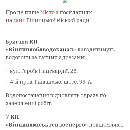
Про це пише
Місто
з посиланням
на
сайт
Вінницької міської ради.
Бригади
КП
«Вінницяоблводоканал»
лагодитимуть
водогони за такими адресами:
вул. Героїв Нацгвардії, 28;
4-й пров. Гніванське шосе, 93-А.
Водопостачання відновлять одразу по
завершенні робіт.
У
КП
«Вінницяміськтеплоенерго»
повідомляють