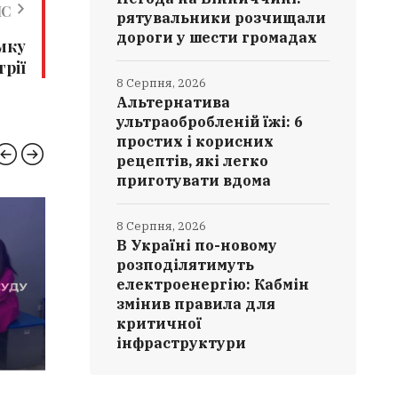
ИС
рятувальники розчищали
дороги у шести громадах
имку
трії
8 Серпня, 2026
Альтернатива
ультраобробленій їжі: 6
простих і корисних
рецептів, які легко
приготувати вдома
НОВИНИ ВІННИЦІ
ВІНН
8 Серпня, 2026
В Україні по-новому
розподілятимуть
електроенергію: Кабмін
змінив правила для
критичної
інфраструктури
8 СЕРПНЯ, 2026
8 СЕРПН