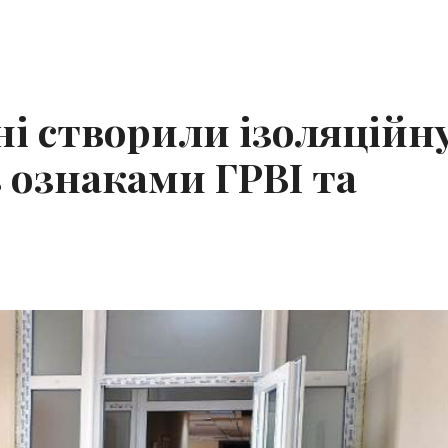
ні створили ізоляційн
з ознаками ГРВІ та