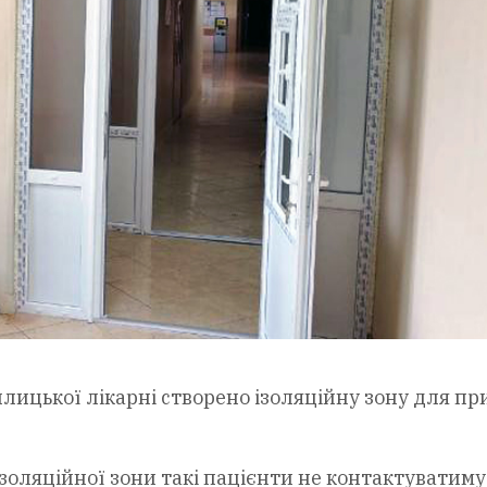
плицької лікарні створено ізоляційну зону для п
золяційної зони такі пацієнти не контактуватиму