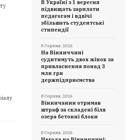
В Україні з 1 вересня
ту
підвищать зарплати
педагогам і вдвічі
збільшать студентські
стипендії
8 Серпня, 2026
На Вінниччині
судитимуть двох жінок за
привласнення понад 3
млн грн
держпідприємства
8 Серпня, 2026
ріалу
Вінничанин отримав
штраф за складені біля
озера бетонні блоки
8 Серпня, 2026
Негода на Вінниччині: