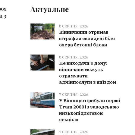
Актуальне
вох
Вінничанин отримав штраф за
Негода н
д 3
складені біля озера бетонні блоки
рятувал
шести г
8 СЕРПНЯ, 2026
Вінничанин отримав
штраф за складені біля
озера бетонні блоки
8 СЕРПНЯ, 2026
Не виходячи з дому:
вінничани можуть
отримувати
адмінпослуги з виїздом
7 СЕРПНЯ, 2026
У Вінницю прибули перші
Tram 2000 із заводською
низькопідлоговою
секцією
7 СЕРПНЯ, 2026