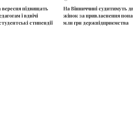
 1 вересня підвищать
На Вінниччині судитимуть д
дагогам і вдвічі
жінок за привласнення пона
студентські стипендії
млн грн держпідприємства