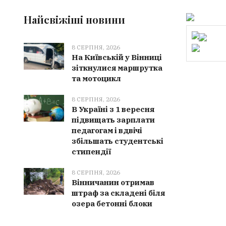
Найсвіжіші новини
8 СЕРПНЯ, 2026
На Київській у Вінниці
зіткнулися маршрутка
та мотоцикл
8 СЕРПНЯ, 2026
В Україні з 1 вересня
підвищать зарплати
педагогам і вдвічі
збільшать студентські
стипендії
8 СЕРПНЯ, 2026
Вінничанин отримав
штраф за складені біля
озера бетонні блоки