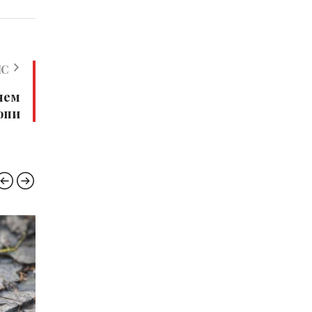
ИС
нем
опи
ОСВІТА
УКРАЇНА
ВІЙНА