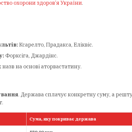
рство охорони здоров’я України
.
льтів:
Ксарелто, Прадакса, Еліквіс.
у:
Форксіга, Джардінс.
 назв на основі аторвастатину.
ування
. Держава сплачує конкретну суму, а решт
т.
Сума, яку покриває держава