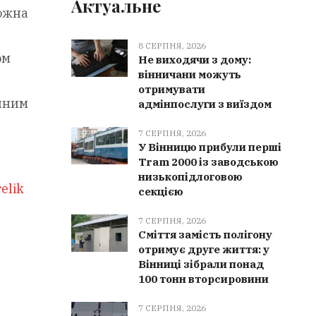
Актуальне
ожна
8 СЕРПНЯ, 2026
ом
Не виходячи з дому:
вінничани можуть
отримувати
онним
адмінпослуги з виїздом
7 СЕРПНЯ, 2026
У Вінницю прибули перші
Tram 2000 із заводською
низькопідлоговою
elik
секцією
7 СЕРПНЯ, 2026
Сміття замість полігону
отримує друге життя: у
Вінниці зібрали понад
100 тонн вторсировини
7 СЕРПНЯ, 2026