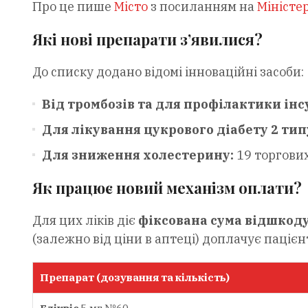
Про це пише
Місто
з посиланням на
Міністе
Які нові препарати з’явилися?
До списку додано відомі інноваційні засоби:
Від тромбозів та для профілактики інсу
Для лікування цукрового діабету 2 тип
Для зниження холестерину:
19 торгових
Як працює новий механізм оплати?
Для цих ліків діє
фіксована сума відшкод
(залежно від ціни в аптеці) доплачує пацієн
Препарат (дозування та кількість)