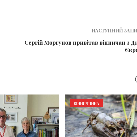
НАСТУПНИЙ ЗАП
е
Сергій Моргунов привітав вінничан з Д
Євр
ВІННИЧЧИНА