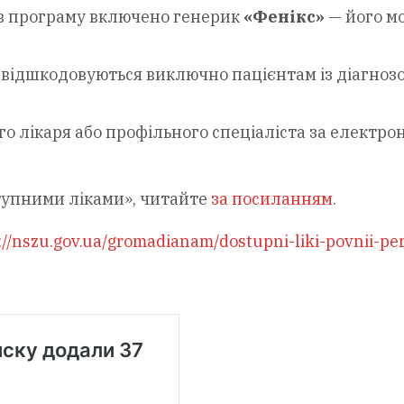
в програму включено генерик
«Фенікс»
— його м
відшкодовуються виключно пацієнтам із діагноз
го лікаря або профільного спеціаліста за електр
ступними ліками», читайте
за посиланням
.
://nszu.gov.ua/gromadianam/dostupni-liki-povnii-per