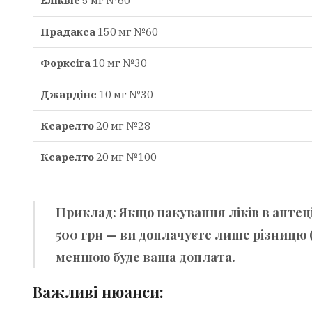
Еліквіс
5 мг №60
Прадакса
150 мг №60
Форксіга
10 мг №30
Джардінс
10 мг №30
Ксарелто
20 мг №28
Ксарелто
20 мг №100
Приклад:
Якщо пакування ліків в аптец
500 грн — ви доплачуєте лише різницю (
меншою буде ваша доплата.
Важливі нюанси: