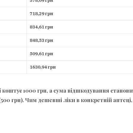
578,09 грн
718,29 грн
834,61 грн
848,53 грн
509,61 грн
1630,94 грн
і коштує 1000 грн, а сума відшкодування станов
500 грн). Чим дешевші ліки в конкретній аптеці