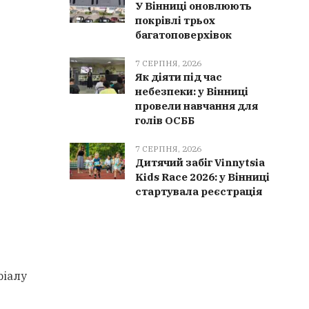
У Вінниці оновлюють
покрівлі трьох
багатоповерхівок
7 СЕРПНЯ, 2026
Як діяти під час
небезпеки: у Вінниці
провели навчання для
голів ОСББ
7 СЕРПНЯ, 2026
Дитячий забіг Vinnytsia
Kids Race 2026: у Вінниці
стартувала реєстрація
ріалу