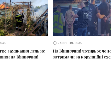
2026
7 СЕРПНЯ, 2026
тке замикання ледь не
На Вінниччині чотирьох чоло
динки на Вінниччині
затримали за корупційні сх