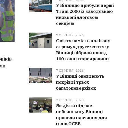
У Вінницю прибули перші
Tram 2000 із заводською
низькопідлоговою
секцією
7 СЕРПНЯ, 2026
Сміття замість полігону
отримує друге життя: у
7 СЕРПНЯ, 2026
7 СЕРПН
Вінниці зібрали понад
віків
Сміття замість полігону отримує
Сильний
100 тонн вторсировини
еми
друге життя: у Вінниці зібрали
Вінничч
7 СЕРПНЯ, 2026
понад 100 тонн вторсировини
рази ви
У Вінниці оновлюють
покрівлі трьох
багатоповерхівок
7 СЕРПНЯ, 2026
Як діяти під час
небезпеки: у Вінниці
провели навчання для
голів ОСББ