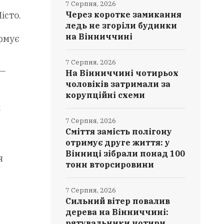
7 Серпня, 2026
істо.
Через коротке замикання
ледь не згоріли будинки
на Вінниччині
рмує
7 Серпня, 2026
 —
На Вінниччині чотирьох
чоловіків затримали за
корупційні схеми
и
7 Серпня, 2026
Сміття замість полігону
отримує друге життя: у
Вінниці зібрали понад 100
я
тонн вторсировини
7 Серпня, 2026
Сильний вітер повалив
дерева на Вінниччині:
рятувальники чотири