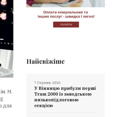
Найсвіжіше
7 Серпня, 2026
У Вінницю прибули перші
ім. М.
Tram 2000 із заводською
ng
низькопідлоговою
ю для
секцією