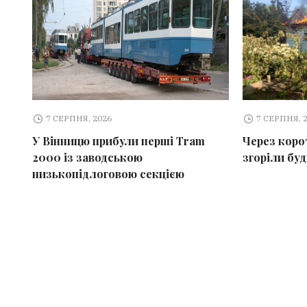
7 СЕРПНЯ, 2026
7 СЕРПНЯ, 
У Вінницю прибули перші Tram
Через коро
2000 із заводською
згоріли бу
низькопідлоговою секцією