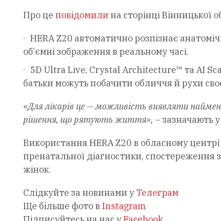
Про це
повідомили
на сторінці Вінницької об
HERA Z20 автоматично розпізнає анатоміч
об’ємні зображення в реальному часі.
5D Ultra Live, Crystal Architecture™ та AI
батьки можуть побачити обличчя й рухи св
«
Для лікарів це — можливість виявляти наймен
рішення, що рятують життя»,
– зазначають у
Використання HERA Z20 в обласному центрі 
пренатальної діагностики, спостереження з
жінок.
Слідкуйте за новинами у
Телеграм
Ще більше фото в
Instagram
Підписуйтесь на нас у
Facebook