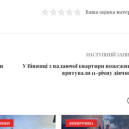
Ваша оцінка мате
НАСТУПНИЙ ЗАП
ли
У Вінниці з палаючої квартири пожежн
врятували 11-річну дівч
ЬНИКИ
ВІННИЧЧИНА