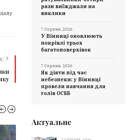
рази виїжджали на
ріалу
виклики
7 Серпня, 2026
У Вінниці оновлюють
покрівлі трьох
багатоповерхівок
ИС
7 Серпня, 2026
ики
Як діяти під час
инку
небезпеки: у Вінниці
провели навчання для
голів ОСББ
Актуальне
НОВИНИ ВІННИЦІ
РЯТУ
7 СЕРПНЯ, 2026