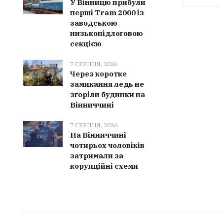
У Вінницю прибули
перші Tram 2000 із
заводською
низькопідлоговою
секцією
7 СЕРПНЯ, 2026
Через коротке
замикання ледь не
згоріли будинки на
Вінниччині
7 СЕРПНЯ, 2026
На Вінниччині
чотирьох чоловіків
затримали за
корупційні схеми