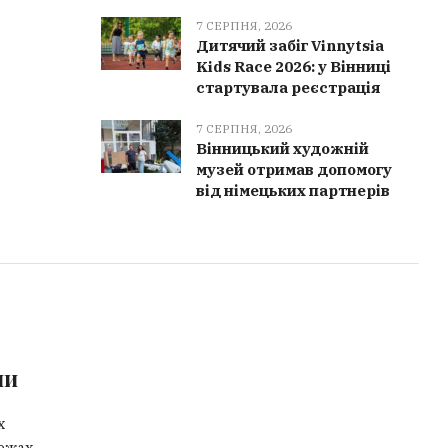
7 СЕРПНЯ, 2026
Дитячий забіг Vinnytsia
Kids Race 2026: у Вінниці
стартувала реєстрація
7 СЕРПНЯ, 2026
Вінницький художній
музей отримав допомогу
від німецьких партнерів
ми
х
ежах.