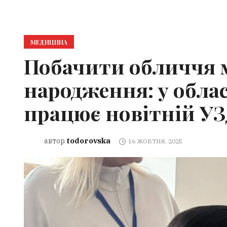
МЕДИЦИНА
Побачити обличчя 
народження: у обла
працює новітній УЗ
todorovska
автор
16 ЖОВТНЯ, 2025