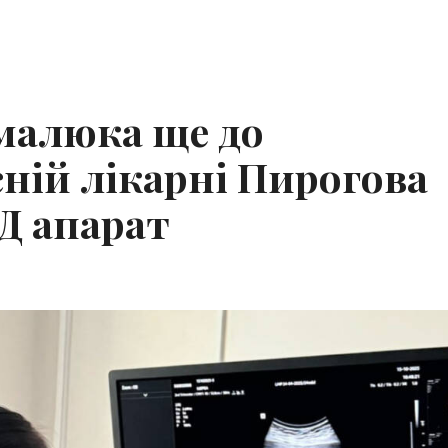
малюка ще до
сній лікарні Пирогова
Д апарат