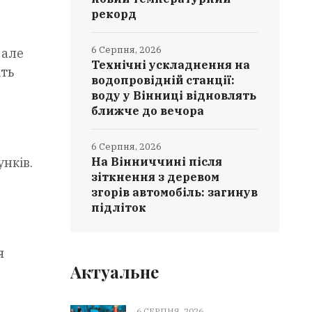
рекорд
6 Серпня, 2026
 але
Технічні ускладнення на
іть
водопровідній станції:
воду у Вінниці відновлять
ближче до вечора
6 Серпня, 2026
унків.
На Вінниччині після
зіткнення з деревом
згорів автомобіль: загинув
підліток
я
Актуальне
6 СЕРПНЯ, 2026