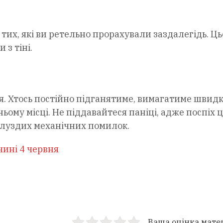
 тих, які ви ретельно прорахували заздалегідь. Ць
 з тіні.
. Хтось постійно підганятиме, вимагатиме швид
ьому місці. Не піддавайтеся паніці, адже поспіх 
зглуздих механічних помилок.
чині 4 червня
Ваша оцінка мате