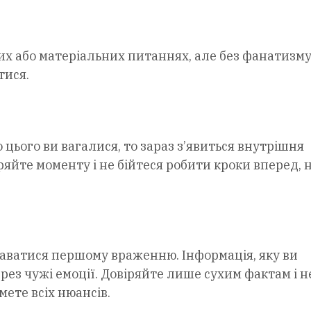
х або матеріальних питаннях, але без фанатизму,
тися.
цього ви вагалися, то зараз з’явиться внутрішня
іряйте моменту і не бійтеся робити кроки вперед, н
аватися першому враженню. Інформація, яку ви
ез чужі емоції. Довіряйте лише сухим фактам і н
ете всіх нюансів.