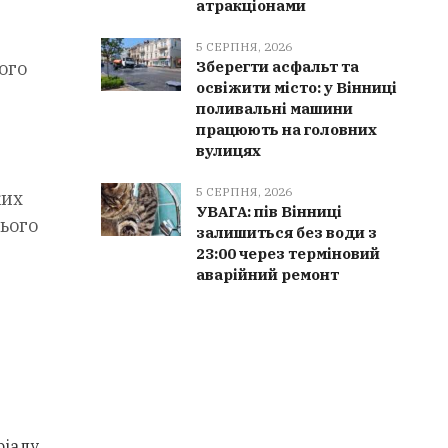
атракціонами
5 СЕРПНЯ, 2026
ого
Зберегти асфальт та
освіжити місто: у Вінниці
поливальні машини
працюють на головних
вулицях
5 СЕРПНЯ, 2026
ких
УВАГА: пів Вінниці
цього
залишиться без води з
23:00 через терміновий
аварійний ремонт
ріалу