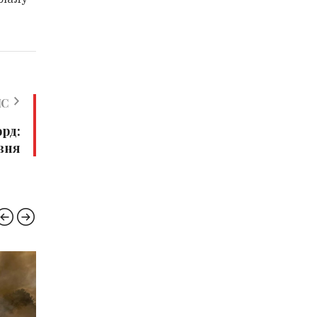
ИС
рд:
рвня
ВІННИЧЧИНА
ПОГО