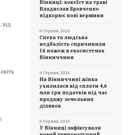
Вінниці: хокеїст на траві
Владислав Бровченко
підкорює нові вершини
 від
6 Серпня, 2026
Спека та людська
недбалість спричинили
16 пожеж в екосистемах
Вінниччини
авіть
6 Серпня, 2026
На Вінниччині жінка
ухилилася від сплати 4,6
млн грн податків під час
продажу земельних
ділянок
е
6 Серпня, 2026
У Вінниці зафіксували
новий температурний