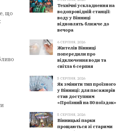
Технічні ускладнення на
водопровідній станції:
е, що
воду у Вінниці
ж
відновлять ближче до
вечора
6 СЕРПНЯ, 2026
Жителів Вінниці
попередили про
бливо
відключення води та
світла 6 серпня
5 СЕРПНЯ, 2026
Як змінити тип проїзного
у Вінниці: для пасажирів
став доступним
«Проїзний на 80 поїздок»
ти
5 СЕРПНЯ, 2026
Вінницькі парки
прощаються зі старими