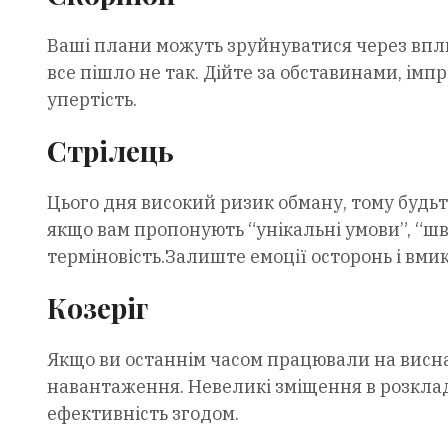
Ваші плани можуть зруйнуватися через вплив
все пішло не так. Дійте за обставинами, імп
упертість.
Стрілець
Цього дня високий ризик обману, тому будьте
якщо вам пропонують “унікальні умови”, “шв
терміновість.Залиште емоції осторонь і вм
Козеріг
Якщо ви останнім часом працювали на висна
навантаження. Невеликі зміщення в розкла
ефективність згодом.