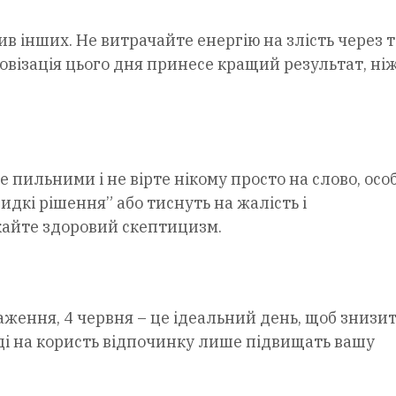
 інших. Не витрачайте енергію на злість через т
ровізація цього дня принесе кращий результат, ні
 пильними і не вірте нікому просто на слово, осо
идкі рішення” або тиснуть на жалість і
икайте здоровий скептицизм.
ження, 4 червня – це ідеальний день, щоб знизи
ді на користь відпочинку лише підвищать вашу