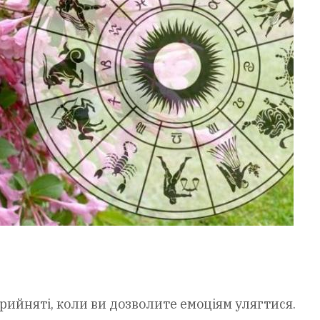
рийняті, коли ви дозволите емоціям улягтися.