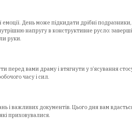
 емоції. День може підкидати дрібні подразники,
нутрішню напругу в конструктивне русло: заверш
ли руки.
ти перед вами драму і втягнути у з’ясування стос
обочого часу і сил.
нь і важливих документів. Цього дня вам вдастьс
 які приховувалися.