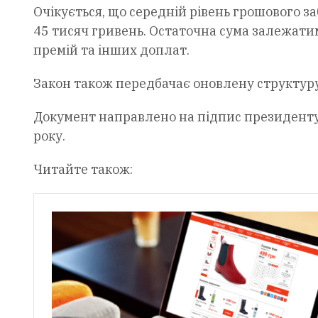
Очікується, що середній рівень грошового з
45 тисяч гривень. Остаточна сума залежатиме
премій та інших доплат.
Закон також передбачає оновлену структуру
Документ направлено на підпис президенту У
року.
Читайте також: