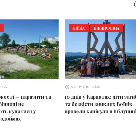
ВІЙНА
ВІННИЧЧИНА
2026
6 СЕРПНЯ, 2026
іжості — паразити та
10 днів у Карпатах: діти заг
Вінниці не
та безвісти зниклих Воїнів
ть купатися у
провели канікули в Яблуниц
водоймах