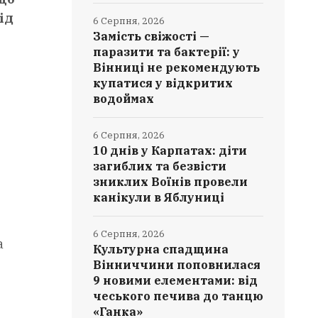
ід
6 Серпня, 2026
Замість свіжості —
паразити та бактерії: у
Вінниці не рекомендують
купатися у відкритих
водоймах
6 Серпня, 2026
10 днів у Карпатах: діти
загиблих та безвісти
зниклих Воїнів провели
канікули в Яблуниці
6 Серпня, 2026
а
Культурна спадщина
Вінниччини поповнилася
9 новими елементами: від
чеського печива до танцю
«Ганка»