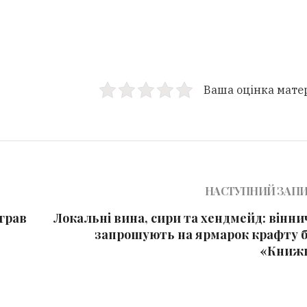
Ваша оцінка мате
НАСТУПНИЙ ЗАП
грав
Локальні вина, сири та хендмейд: вінни
запрошують на ярмарок крафту б
«Книж