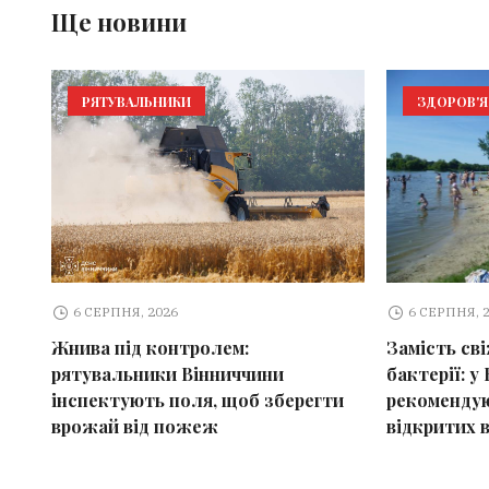
Ще новини
РЯТУВАЛЬНИКИ
ЗДОРОВ'Я
6 СЕРПНЯ, 2026
6 СЕРПНЯ, 
Жнива під контролем:
Замість св
рятувальники Вінниччини
бактерії: у 
інспектують поля, щоб зберегти
рекомендую
врожай від пожеж
відкритих 