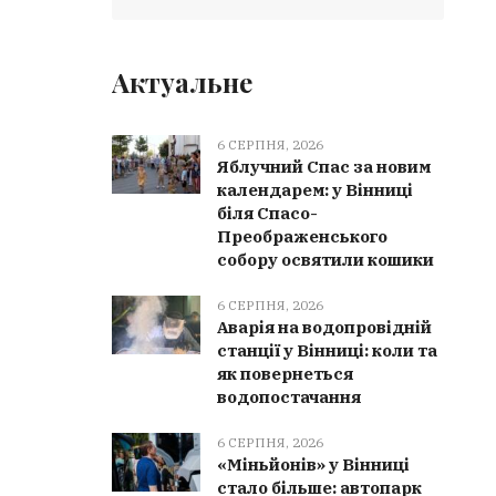
Актуальне
6 СЕРПНЯ, 2026
Яблучний Спас за новим
календарем: у Вінниці
біля Спасо-
Преображенського
собору освятили кошики
6 СЕРПНЯ, 2026
Аварія на водопровідній
станції у Вінниці: коли та
як повернеться
водопостачання
6 СЕРПНЯ, 2026
«Міньйонів» у Вінниці
стало більше: автопарк