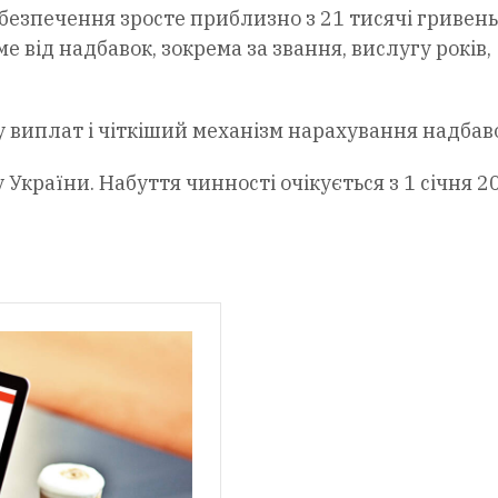
абезпечення зросте приблизно з 21 тисячі гривень
 від надбавок, зокрема за звання, вислугу років,
 виплат і чіткіший механізм нарахування надбав
країни. Набуття чинності очікується з 1 січня 2