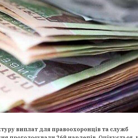
туру виплат для правоохоронців та служб
ння проголосували 269 нардепів. Очікується, 