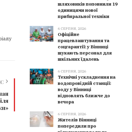
шляховиків поповнили 19
одиницями нової
прибиральної техніки
6 СЕРПНЯ, 2026
Офіційне
ріалу
працевлаштування та
соцгарантії: у Вінниці
шукають персонал для
шкільних їдалень
6 СЕРПНЯ, 2026
Технічні ускладнення на
ИС
водопровідній станції:
воду у Вінниці
чан
відновлять ближче до
іля
вечора
ки»
6 СЕРПНЯ, 2026
Жителів Вінниці
попередили про