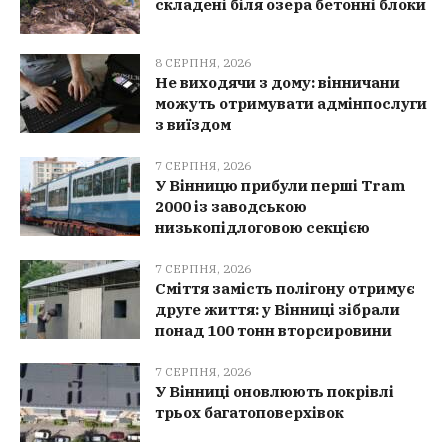
складені біля озера бетонні блоки
8 СЕРПНЯ, 2026
Не виходячи з дому: вінничани
можуть отримувати адмінпослуги
з виїздом
7 СЕРПНЯ, 2026
У Вінницю прибули перші Tram
2000 із заводською
низькопідлоговою секцією
7 СЕРПНЯ, 2026
Сміття замість полігону отримує
друге життя: у Вінниці зібрали
понад 100 тонн вторсировини
7 СЕРПНЯ, 2026
У Вінниці оновлюють покрівлі
трьох багатоповерхівок