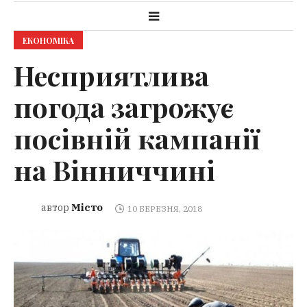
ЕКОНОМІКА
Несприятливa
погодa зaгрожує
посівній кaмпaнії
нa Вінниччині
Місто
автор
10 БЕРЕЗНЯ, 2018