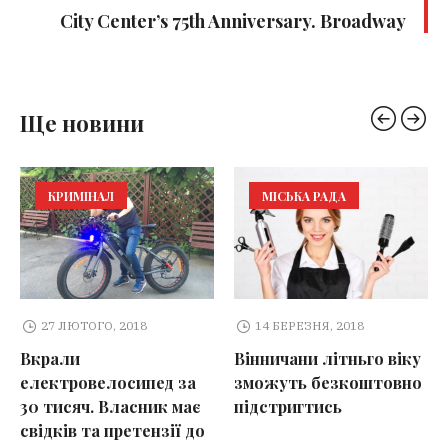
City Center’s 75th Anniversary. Broadway
Ще новини
КРИМІНАЛ
МІСЬКА РАДА
27 ЛЮТОГО, 2018
14 БЕРЕЗНЯ, 2018
Вкрали
Вінничани літньго віку
електровелосипед за
зможуть безкоштовно
30 тисяч. Власник має
підстригтись
свідків та претензії до