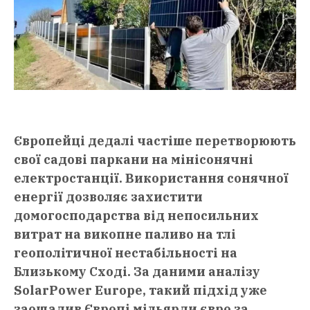
Європейці дедалі частіше перетворюють
свої садові паркани на мінісонячні
електростанції. Використання сонячної
енергії дозволяє захистити
домогосподарства від непосильних
витрат на викопне паливо на тлі
геополітичної нестабільності на
Близькому Сході. За даними аналізу
SolarPower Europe, такий підхід уже
заощадив Європі мільярди євро за