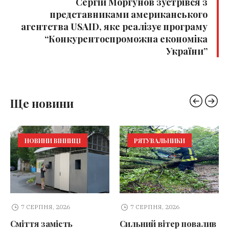
Сергій Моргунов зустрівся з
представниками американського
агентства USAID, яке реалізує програму
“Конкурентоспроможна економіка
України”
Ще новини
НОВИНИ ВІННИЦІ
РЯТУВАЛЬНИКИ
7 СЕРПНЯ, 2026
7 СЕРПНЯ, 2026
Сміття замість
Сильний вітер повалив