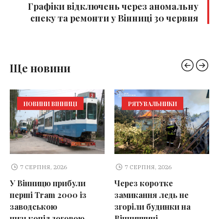
Графіки відключень через аномальну
спеку та ремонти у Вінниці 30 червня
Ще новини
НОВИНИ ВІННИЦІ
РЯТУВАЛЬНИКИ
7 СЕРПНЯ, 2026
7 СЕРПНЯ, 2026
У Вінницю прибули
Через коротке
перші Tram 2000 із
замикання ледь не
заводською
згоріли будинки на
низькопідлоговою
Вінниччині