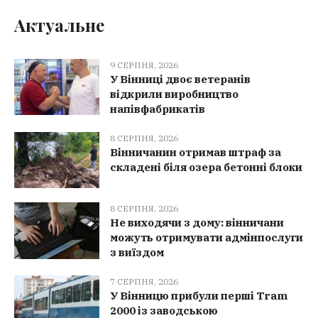
Актуальне
9 СЕРПНЯ, 2026
У Вінниці двоє ветеранів
відкрили виробництво
напівфабрикатів
8 СЕРПНЯ, 2026
Вінничанин отримав штраф за
складені біля озера бетонні блоки
8 СЕРПНЯ, 2026
Не виходячи з дому: вінничани
можуть отримувати адмінпослуги
з виїздом
7 СЕРПНЯ, 2026
У Вінницю прибули перші Tram
2000 із заводською