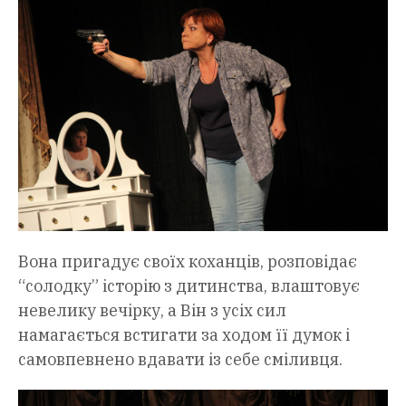
Вона пригадує своїх коханців, розповідає
“солодку” історію з дитинства, влаштовує
невелику вечірку, а Він з усіх сил
намагається встигати за ходом її думок і
самовпевнено вдавати із себе сміливця.