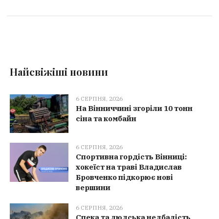
Найсвіжіші новини
6 СЕРПНЯ, 2026
На Вінниччині згоріли 10 тонн
сіна та комбайн
6 СЕРПНЯ, 2026
Спортивна гордість Вінниці:
хокеїст на траві Владислав
Бровченко підкорює нові
вершини
6 СЕРПНЯ, 2026
Спека та людська недбалість