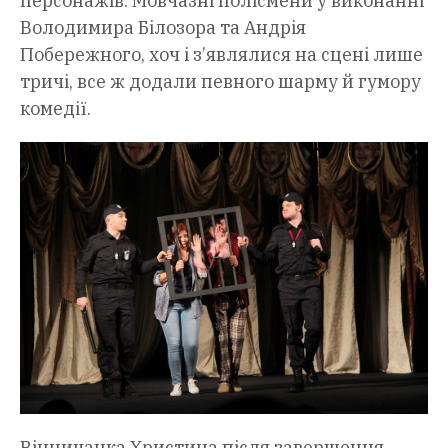
персонажів. Мовчазні полісмени у виконанні
Володимира Білозора та Андрія
Побережного, хоч і з’являлися на сцені лише
тричі, все ж додали певного шарму й гумору
комедії.
Вінничанка Христина після завершення