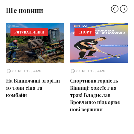
Ще новини
РЯТУВАЛЬНИКИ
СПОРТ
6 СЕРПНЯ, 2026
6 СЕРПНЯ, 2026
На Вінниччині згоріли
Спортивна гордість
10 тонн сіна та
Вінниці: хокеїст на
комбайн
траві Владислав
Бровченко підкорює
нові вершини