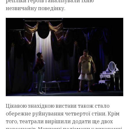
репліки героїв і аналізували їхню
незвичайну поведінку.
Цікавою знахідкою вистави також стало
обережне руйнування четвертої стіни. Крім
того, театрали вирішили додати ще двох