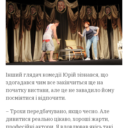
Інший глядач комедії Юрій зізнався, що
здогадався чим все закінчиться ще на
початку вистави, але це не завадило йому
посміятися і відпочити.
– Трохи передбачувано, якщо чесно. Але
дивитися реально цікаво, хороші жарти,
професійні актори. Я вловлював якісь такі