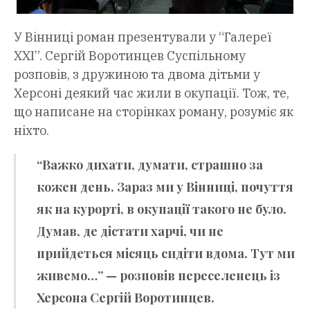
У Вінниці роман презентували у “Галереї
ХХІ”. Сергій Воротинцев Суспільному
розповів, з дружиною та двома дітьми у
Херсоні деякий час жили в окупації. Тож, те,
що написане на сторінках роману, розуміє як
ніхто.
“Важко дихати, думати, страшно за
кожен день. Зараз ми у Вінниці, почуття
як на курорті, в окупації такого не було.
Думав, де дістати харчі, чи не
прийдеться місяць сидіти вдома. Тут ми
живемо…” — розповів переселенець із
Херсона Сергій Воротинцев.