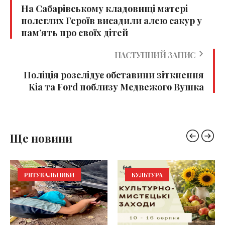
На Сабарівському кладовищі матері
полеглих Героїв висадили алею сакур у
пам’ять про своїх дітей
НАСТУПНИЙ ЗАПИС
Поліція розслідує обставини зіткнення
Kia та Ford поблизу Медвежого Вушка
Ще новини
РЯТУВАЛЬНИКИ
КУЛЬТУРА