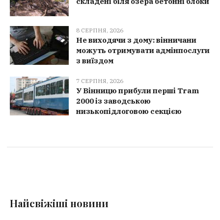
складені біля озера бетонні блоки
8 СЕРПНЯ, 2026
Не виходячи з дому: вінничани
можуть отримувати адмінпослуги
з виїздом
7 СЕРПНЯ, 2026
У Вінницю прибули перші Tram
2000 із заводською
низькопідлоговою секцією
Найсвіжіші новини