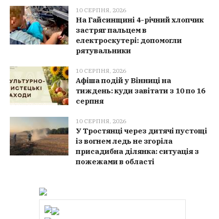
10 СЕРПНЯ, 2026
На Гайсинщині 4-річний хлопчик
застряг пальцем в
електроскутері: допомогли
рятувальники
10 СЕРПНЯ, 2026
Афіша подій у Вінниці на
тиждень: куди завітати з 10 по 16
серпня
10 СЕРПНЯ, 2026
У Тростянці через дитячі пустощі
із вогнем ледь не згоріла
присадибна ділянка: ситуація з
пожежами в області