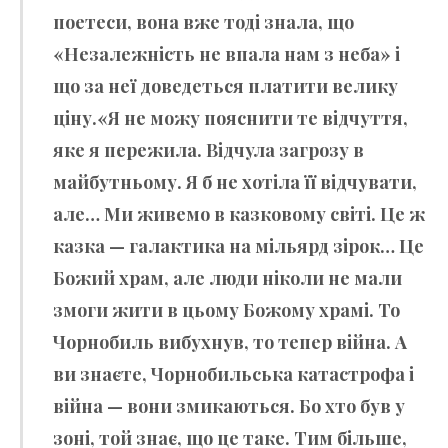
поетеси, вона вже тоді знала, що
«Незалежність не впала нам з неба» і
що за неї доведеться платити велику
ціну.«Я не можу пояснити те відчуття,
яке я пережила. Відчула загрозу в
майбутньому. Я б не хотіла її відчувати,
але… Ми живемо в казковому світі. Це ж
казка — галактика на мільярд зірок… Це
Божий храм, але люди ніколи не мали
змоги жити в цьому Божому храмі. То
Чорнобиль вибухнув, то тепер війна. А
ви знаєте, Чорнобильська катастрофа і
війна — вони змикаються. Бо хто був у
зоні, той знає, що це таке. Тим більше,