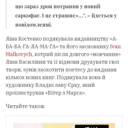
що зараз дрон потрапив у новий
саркофаг. І це страшне»…”, – йдеться у
повідомленні.
Ліна Костенко подякувала видавництву «А-
БА-БА-ГА-ЛА-МА-ГА» та його засновнику
Ivan
Malkovych
, котрий після довгого «мовчання»
Ліни Василівни та її відмови друкувати свої
твори, зумів заохотити поетесу до видання
кількох нових книг. Подякувала вона й
художнику Владиславу Єрку, який
проілюстрував «Вітер з Марса».
Читайте також