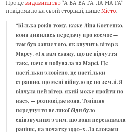
Про це
видавництво
“А-БА-БА-ГА-ЛА-МА-ГА”
повідомило на своїй сторінці, пише
Місто
.
“Кілька років тому, каже Ліна Костенко,
вона дивилась передачу про космос —
там був запис того, як звучить вітер з
Марсу. «І я вам скажу, що це відчуття
таке, наче я побувала на Марсі. Це
настільки зловісно, це настільки
страшно, що мені війнуло це по землі. Я
відчула цей вітер, який може пройти по
нас», — розповідає вона. Тодішнє
передчуття великої біди було
співзвучним з тим, що вона переживала
раніше, на початку 1990-х. За словами