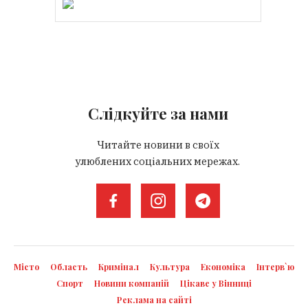
Слідкуйте за нами
Читайте новини в своїх
улюблених соціальних мережах.
Місто
Область
Кримінал
Культура
Економіка
Інтерв`ю
Спорт
Новини компаній
Цікаве у Вінниці
Реклама на сайті