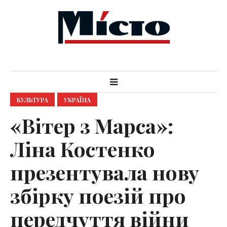
КУЛЬТУРА
УКРАЇНА
«Вітер з Марса»:
Ліна Костенко
презентувала нову
збірку поезій про
передчуття війни