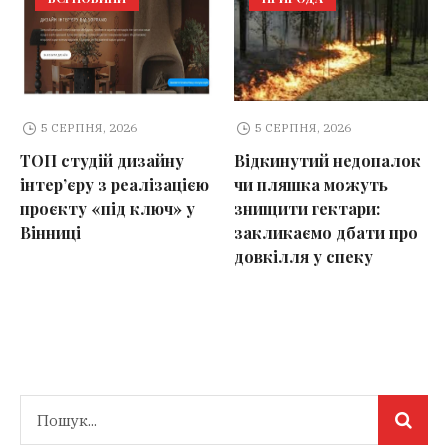
5 СЕРПНЯ, 2026
5 СЕРПНЯ, 2026
ТОП студій дизайну
Відкинутий недопалок
інтер’єру з реалізацією
чи пляшка можуть
проєкту «під ключ» у
знищити гектари:
Вінниці
закликаємо дбати про
довкілля у спеку