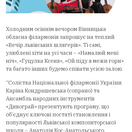
Холодним осіннім вечором Вінницька
обласна філармонія запрошує на теплий
«Вечір львівських шлягерів». Ті самі,
улюблені хіти на усі часи – «Намалюй мені
ніч», «Гуцулка Ксеня», «Ой піду я межи гори»
та багато інших будемо співати усією залою.
“Солістка Національної філармонії України
Каріна Кондрашевська (сопрано) та
Ансамбль народних інструментів
«Дивограй» презентують програму, що
об’єднує ключові постаті становлення і
популярності Львівської композиторської
школи – Анатолія Кос-Анатольського,