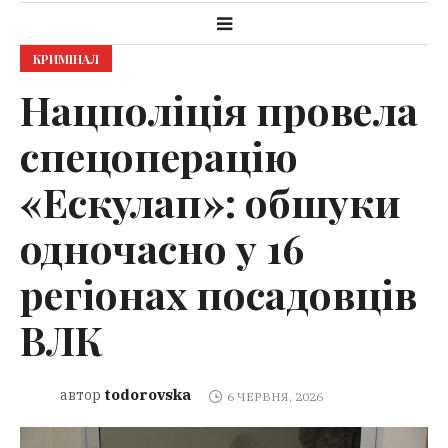
КРИМІНАЛ
Нацполіція провела
спецоперацію
«Ескулап»: обшуки
одночасно у 16
регіонах посадовців
ВЛК
todorovska
автор
6 ЧЕРВНЯ, 2026