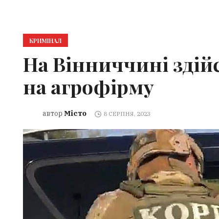
КРИМІНАЛ
На Вінниччині здій
на агрофірму
Місто
автор
8 СЕРПНЯ, 2023