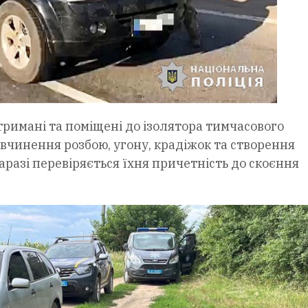
затримані та поміщені до ізолятора тимчасового
 вчинення розбою, угону, крадіжок та створення
Наразі перевіряється їхня причетність до скоєння