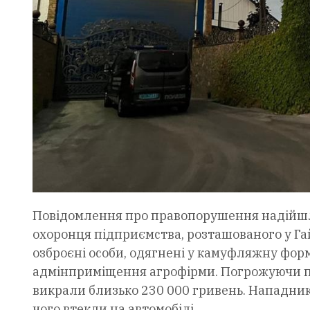
Повідомлення про правопорушення надійшло 
охоронця підприємства, розташованого у Гай
озброєні особи, одягнені у камуфляжну фор
адмінприміщення агрофірми. Погрожуючи піс
викрали близько 230 000 гривень. Нападни
чого втекли на автомобілі.