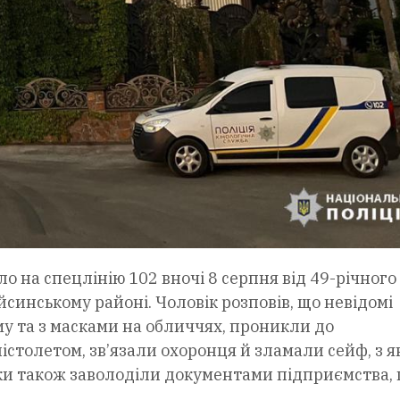
на спецлінію 102 вночі 8 серпня від 49-річного
синському районі. Чоловік розповів, що невідомі
му та з масками на обличчях, проникли до
толетом, зв’язали охоронця й зламали сейф, з я
ки також заволоділи документами підприємства, 