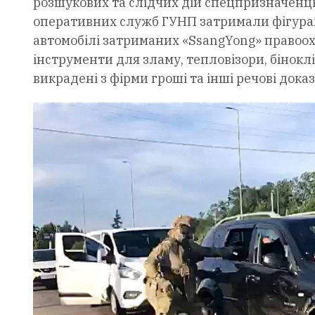
розшукових та слідчих дій спецпризначенц
оперативних служб ГУНП затримали фігуранті
автомобілі затриманих «SsangYong» правоохо
інструменти для зламу, тепловізори, біноклі
викрадені з фірми гроші та інші речові доказ