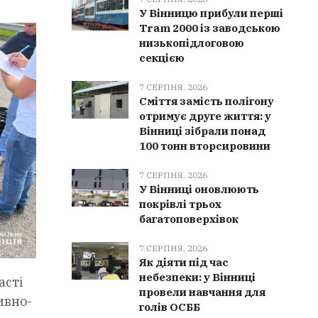
У Вінницю прибули перші
Tram 2000 із заводською
низькопідлоговою
секцією
7 СЕРПНЯ, 2026
Сміття замість полігону
отримує друге життя: у
Вінниці зібрали понад
100 тонн вторсировини
7 СЕРПНЯ, 2026
У Вінниці оновлюють
покрівлі трьох
багатоповерхівок
7 СЕРПНЯ, 2026
Як діяти під час
небезпеки: у Вінниці
асті
провели навчання для
ивно-
голів ОСББ