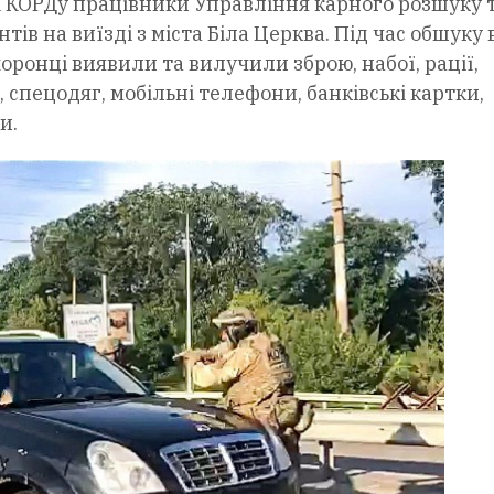
і КОРДу працівники Управління карного розшуку 
в на виїзді з міста Біла Церква. Під час обшуку 
ронці виявили та вилучили зброю, набої, рації,
, спецодяг, мобільні телефони, банківські картки,
и.