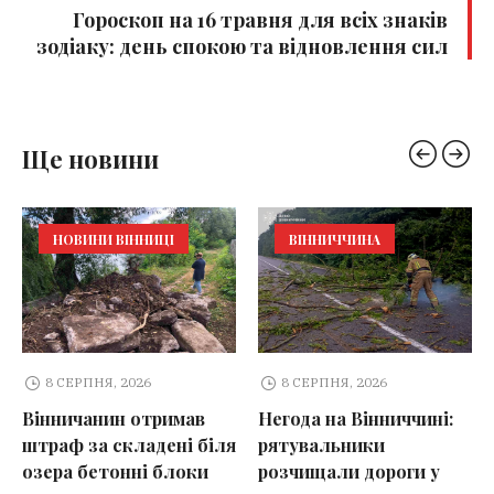
Гороскоп на 16 травня для всіх знаків
зодіаку: день спокою та відновлення сил
Ще новини
НОВИНИ ВІННИЦІ
ВІННИЧЧИНА
8 СЕРПНЯ, 2026
8 СЕРПНЯ, 2026
Вінничанин отримав
Негода на Вінниччині:
штраф за складені біля
рятувальники
озера бетонні блоки
розчищали дороги у