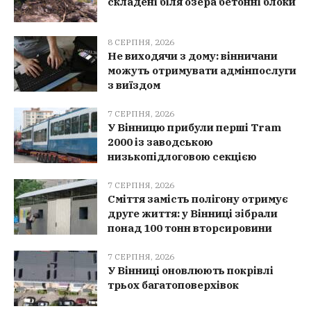
складені біля озера бетонні блоки
8 СЕРПНЯ, 2026
Не виходячи з дому: вінничани
можуть отримувати адмінпослуги
з виїздом
7 СЕРПНЯ, 2026
У Вінницю прибули перші Tram
2000 із заводською
низькопідлоговою секцією
7 СЕРПНЯ, 2026
Сміття замість полігону отримує
друге життя: у Вінниці зібрали
понад 100 тонн вторсировини
7 СЕРПНЯ, 2026
У Вінниці оновлюють покрівлі
трьох багатоповерхівок