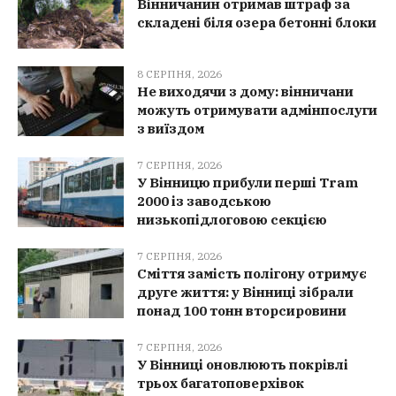
Вінничанин отримав штраф за
складені біля озера бетонні блоки
8 СЕРПНЯ, 2026
Не виходячи з дому: вінничани
можуть отримувати адмінпослуги
з виїздом
7 СЕРПНЯ, 2026
У Вінницю прибули перші Tram
2000 із заводською
низькопідлоговою секцією
7 СЕРПНЯ, 2026
Сміття замість полігону отримує
друге життя: у Вінниці зібрали
понад 100 тонн вторсировини
7 СЕРПНЯ, 2026
У Вінниці оновлюють покрівлі
трьох багатоповерхівок