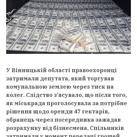
У Вінницькій області правоохоронці
затримали депутата, який торгував
комунальною землею через тиск на
колег. Слідство з’ясувало, що після того,
як міськрада проголосувала за потрібне
рішення щодо оренди 47 гектарів,
обранець через посередника зажадав
розрахунку від бізнесмена. Спільників
затримали у момент передачі грошей,