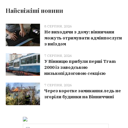
Найсвіжіші новини
8 СЕРПНЯ, 2026
Не виходячи з дому: вінничани
можуть отримувати адмінпослуги
з виїздом
7 СЕРПНЯ, 2026
У Вінницю прибули перші Tram
2000 із заводською
низькопідлоговою секцією
7 СЕРПНЯ, 2026
Через коротке замикання ледь не
згоріли будинки на Вінниччині