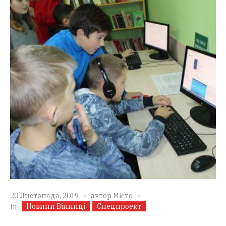
20 Листопада, 2019
автор
Місто
Новини Вінниці
Спецпроект
In