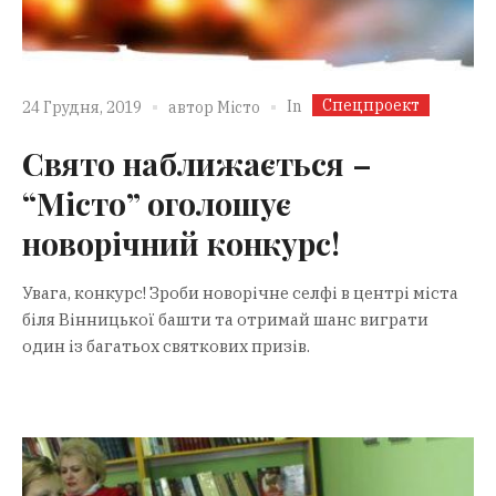
Спецпроект
In
24 Грудня, 2019
автор
Місто
Свято наближається –
“Місто” оголошує
новорічний конкурс!
Увага, конкурс! Зроби новорічне селфі в центрі міста
біля Вінницької башти та отримай шанс виграти
один із багатьох святкових призів.