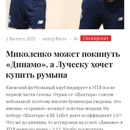
Спецпроект
In
1 Лютого, 2021
автор
Місто
Миколенко может покинуть
«Динамо», а Луческу хочет
купить румына
Киевский футбольный клуб лидирует в УПЛ после
первой части сезона. Отрыв от «Шахтера» совсем
небольшой, поэтому многие букмекеры уверены, что
именно «горняки» возьмут золотые медали. На
победу «Шахтера» в БК 1хБет дают коэффициент 1.67.
Что же до киевлян, то котировки на успех «Динамо» в
УПЛ немного выше – 2.12. Чтобы посмотреть