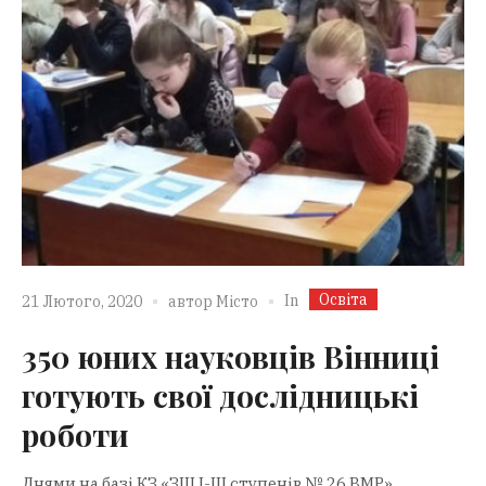
Освіта
In
21 Лютого, 2020
автор
Місто
350 юних науковців Вінниці
готують свої дослідницькі
роботи
Днями на базі КЗ «ЗШ І-ІІІ ступенів № 26 ВМР»