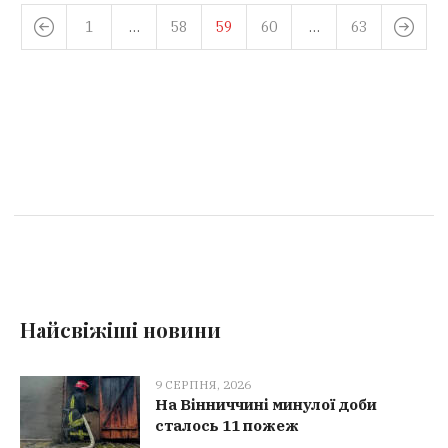
1
…
58
59
60
…
63
Найсвіжіші новини
9 СЕРПНЯ, 2026
На Вінниччині минулої доби
сталось 11 пожеж