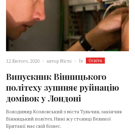
Освіта
In
12 Лютого, 2020
автор
Місто
Випускник Вінницького
політеху зупиняє руйнацію
домівок у Лондоні
Володимир Козловський з міста Тульчин, закінчив
Вінницький політех. Нині ж у столиці Великої
Британії має свій бізнес.