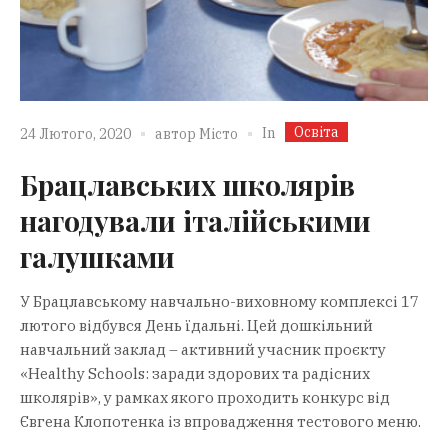
Освіта
In
24 Лютого, 2020
автор
Місто
Брацлавських школярів
нагодували італійськими
галушками
У Брацлавському навчально-виховному комплексі 17
лютого відбувся День їдальні. Цей дошкільний
навчальний заклад – активний учасник проєкту
«Healthy Schools: заради здорових та радісних
школярів», у рамках якого проходить конкурс від
Євгена Клопотенка із впровадження тестового меню.