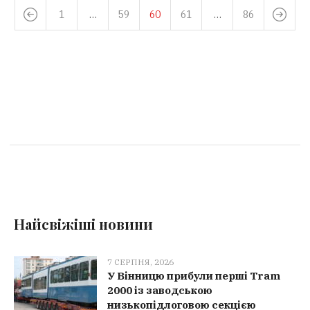
1
…
59
60
61
…
86
Найсвіжіші новини
7 СЕРПНЯ, 2026
У Вінницю прибули перші Tram
2000 із заводською
низькопідлоговою секцією