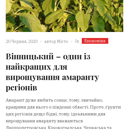
Економіка
In
20 Червня, 2020
автор
Місто
Вінницький – один із
найкращих для
вирощування амаранту
регіонів
Амарант дуже любить сонце, тому, звичайно,
кращими для нього є південні області. Проте, ґрунти
цих регіонів дещо бідні, тому, ідеальними для
вирощування амаранту вважаються
Дніпропетровська, Кіровоградська, Черкаська та