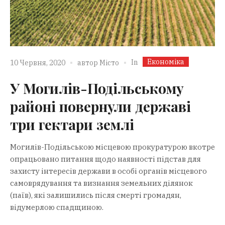
Економіка
In
10 Червня, 2020
автор
Місто
У Могилів-Подільському
районі повернули державі
три гектари землі
Могилів-Подільською місцевою прокуратурою вкотре
опрацьовано питання щодо наявності підстав для
захисту інтересів держави в особі органів місцевого
самоврядування та визнання земельних ділянок
(паїв), які залишились після смерті громадян,
відумерлою спадщиною.