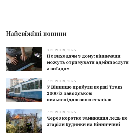
Найсвіжіші новини
8 СЕРПНЯ, 2026
Не виходячи з дому: вінничани
можуть отримувати адмінпослуги
з виїздом
7 СЕРПНЯ, 2026
У Вінницю прибули перші Tram
2000 із заводською
низькопідлоговою секцією
7 СЕРПНЯ, 2026
Через коротке замикання ледь не
згоріли будинки на Вінниччині