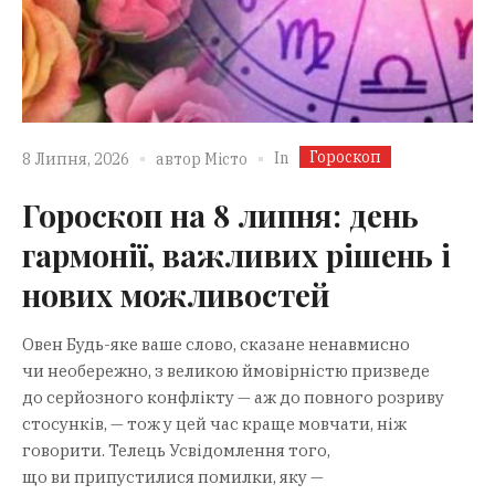
Гороскоп
In
8 Липня, 2026
автор
Місто
Гороскоп на 8 липня: день
гармонії, важливих рішень і
нових можливостей
Овен Будь-яке ваше слово, сказане ненавмисно
чи необережно, з великою ймовірністю призведе
до серйозного конфлікту — аж до повного розриву
стосунків, — тож у цей час краще мовчати, ніж
говорити. Телець Усвідомлення того,
що ви припустилися помилки, яку —