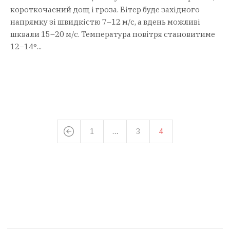
короткочасний дощ і гроза. Вітер буде західного
напрямку зі швидкістю 7–12 м/с, а вдень можливі
шквали 15–20 м/с. Температура повітря становитиме
12–14°...
1
…
3
4