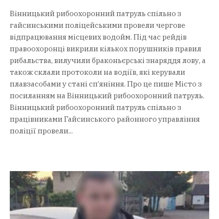
Вінницький рибоохоронний патруль спільно з
гайсинськими поліцейськими провели чергове
відпрацювання місцевих водойм. Під час рейдів
правоохоронці викрили кількох порушників правил
рибальства, вилучили браконьєрські знаряддя лову, а
також склали протоколи на водіїв, які керували
плавзасобами у стані сп’яніння. Про це пише Місто з
посиланням на Вінницький рибоохоронний патруль.
Вінницький рибоохоронний патруль спільно з
працівниками Гайсинського районного управління
поліції провели...