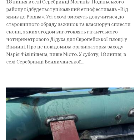
18 липня в селі Серебринці Могилів-Подільського
району відбудеться унікальний етнофестиваль «Від
жнив до Різдва». Усі охочі зможуть долучитися до
старовинного обряду зажинок та власноруч сплести
снопи, з яких згодом виготовлять гігантського
чотириметрового Дідуха для Європейської площі у
Вінниці. Про це повідомила організаторка заходу
Марія Філіпішена, пише Місто. У суботу, 18 липня, в
селі Серебринці Вендичанської...