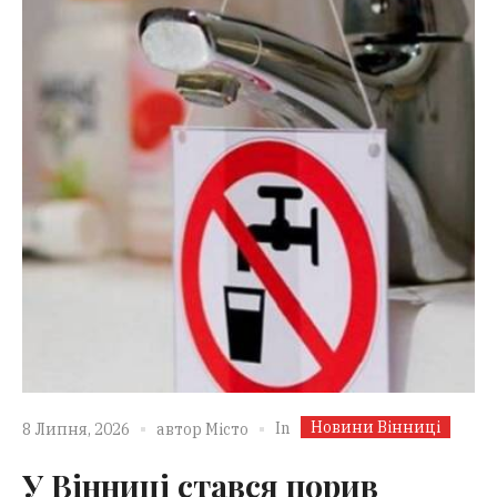
Новини Вінниці
In
8 Липня, 2026
автор
Місто
У Вінниці стався порив