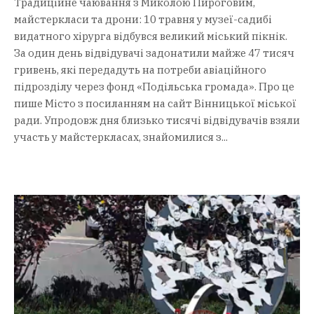
Традиційне чаювання з Миколою Пироговим,
майстеркласи та дрони: 10 травня у музеї-садибі
видатного хірурга відбувся великий міський пікнік.
За один день відвідувачі задонатили майже 47 тисяч
гривень, які передадуть на потреби авіаційного
підрозділу через фонд «Подільська громада». Про це
пише Місто з посиланням на сайт Вінницької міської
ради. Упродовж дня близько тисячі відвідувачів взяли
участь у майстеркласах, знайомилися з...