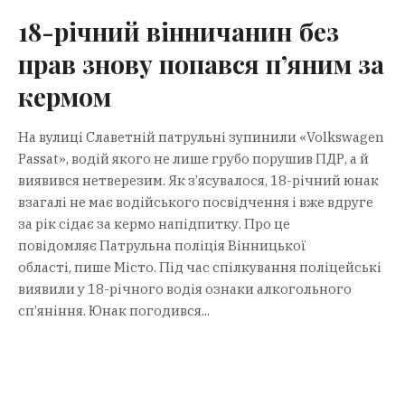
18-річний вінничанин без
прав знову попався п’яним за
кермом
На вулиці Славетній патрульні зупинили «Volkswagen
Passat», водій якого не лише грубо порушив ПДР, а й
виявився нетверезим. Як з’ясувалося, 18-річний юнак
взагалі не має водійського посвідчення і вже вдруге
за рік сідає за кермо напідпитку. Про це
повідомляє Патрульна поліція Вінницької
області, пише Місто. Під час спілкування поліцейські
виявили у 18-річного водія ознаки алкогольного
сп’яніння. Юнак погодився...