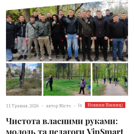
Новини Вінниці
In
11 Травня, 2026
автор
Місто
Чистота власними руками:
молодь та педагоги VinSmart