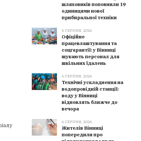
шляховиків поповнили 19
одиницями нової
прибиральної техніки
6 СЕРПНЯ, 2026
Офіційне
працевлаштування та
соцгарантії: у Вінниці
шукають персонал для
шкільних їдалень
6 СЕРПНЯ, 2026
Технічні ускладнення на
водопровідній станції:
воду у Вінниці
відновлять ближче до
вечора
6 СЕРПНЯ, 2026
ріалу
Жителів Вінниці
попередили про