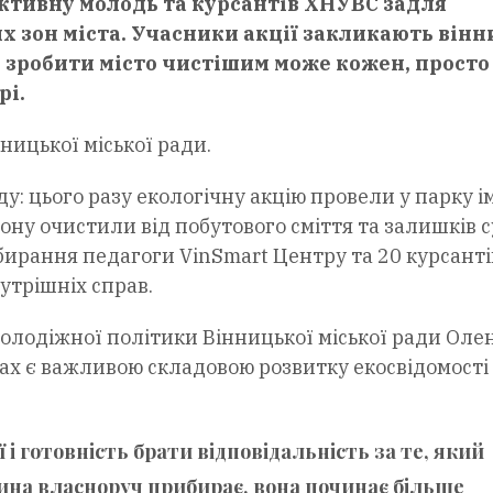
активну молодь та курсантів ХНУВС задля
х зон міста. Учасники акції закликають він
 зробити місто чистішим може кожен, просто
рі.
ницької міської ради.
у: цього разу екологічну акцію провели у парку і
ону очистили від побутового сміття та залишків с
бирання педагоги VinSmart Центру та 20 курсанті
утрішніх справ.
молодіжної політики Вінницької міської ради Оле
ивах є важливою складовою розвитку екосвідомості
 і готовність брати відповідальність за те, який
ина власноруч прибирає, вона починає більше