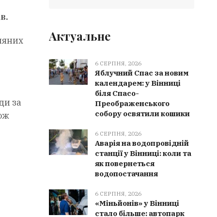
в.
Актуальне
няних
6 СЕРПНЯ, 2026
Яблучний Спас за новим
календарем: у Вінниці
біля Спасо-
ди за
Преображенського
собору освятили кошики
ож
6 СЕРПНЯ, 2026
Аварія на водопровідній
станції у Вінниці: коли та
як повернеться
водопостачання
6 СЕРПНЯ, 2026
«Міньйонів» у Вінниці
стало більше: автопарк