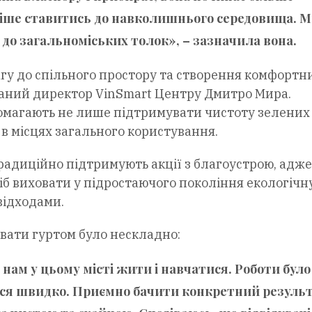
віше ставитись до навколишнього середовища. 
 до загальноміських толок», – зазначила вона.
агу до спільного простору та створення комфортн
наний директор VinSmart Центру Дмитро Мира.
омагають не лише підтримувати чистоту зелених 
в місцях загального користування.
радиційно підтримують акції з благоустрою, адже
іб виховати у підростаючого покоління екологічн
відходами.
ювати гуртом було нескладно:
ам у цьому місті жити і навчатися. Роботи було
лися швидко. Приємно бачити конкретний резуль