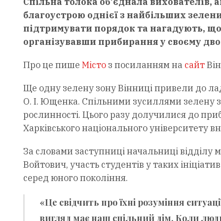
Спільна толока об’єднала вихователів, 
благоустрою однієї з найбільших зелени
підтримувати порядок та нагадують, що
організувавши прибирання у своєму дво
Про це пише
Місто
з посиланням на
сайт
Він
Ще одну зелену зону Вінниці привели до лад
О. І. Ющенка. Спільними зусиллями зелену з
рослинності. Цього разу долучилися до при
Харківського національного університету вн
За словами заступниці начальниці відділу 
Войтович, участь студентів у таких ініціат
серед юного покоління.
«Це свідчить про їхні розуміння ситуації
вигляд має наш спільний дім. Коли люд