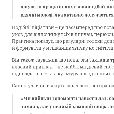
цінувати працю інших і значно дбайли
вдячні молоді, яка активно долучається
Подібні ініціативи – це насамперед про пов
умов для відпочинку всіх вінничан, переко
Практика показує, що регулярні толоки доп
й формувати у мешканців звичку не смітити 
Він також зауважив, що педагоги закладів т
власний приклад – це найбільш дієвий спос
відповідальність та культуру поводження з 
Самі ж учасники акції зазначають, що прац
«Ми вийшли допомогти навести лад, бо н
чимало, але у великій компанії впора