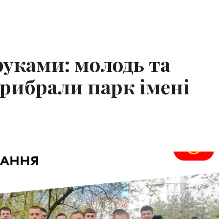
уками: молодь та
прибрали парк імені