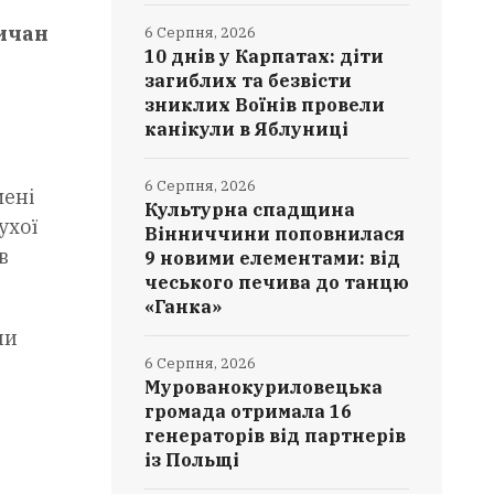
ничан
6 Серпня, 2026
10 днів у Карпатах: діти
загиблих та безвісти
зниклих Воїнів провели
канікули в Яблуниці
6 Серпня, 2026
мені
Культурна спадщина
ухої
Вінниччини поповнилася
в
9 новими елементами: від
чеського печива до танцю
«Ганка»
ни
6 Серпня, 2026
Мурованокуриловецька
громада отримала 16
генераторів від партнерів
із Польщі