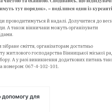
ла чистою та охайною. Сподіваюсь, що відвідувачі
уть тут порядок», – поділився один із курсанті
оди проводитимуться й надалі. Долучитися до вес
ди. А також вінничани можуть організувати
ідами.
зібране сміття, організаторам достатньо
у житлового господарства Вінницької міської ра
бору. А у разі виникнення додаткових питань так
а номером: 067-4-102-101.