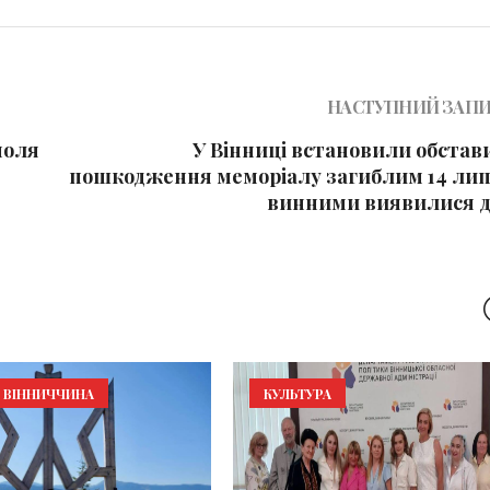
НАСТУПНИЙ ЗАП
поля
У Вінниці встановили обстав
пошкодження меморіалу загиблим 14 лип
винними виявилися д
ВІННИЧЧИНА
КУЛЬТУРА