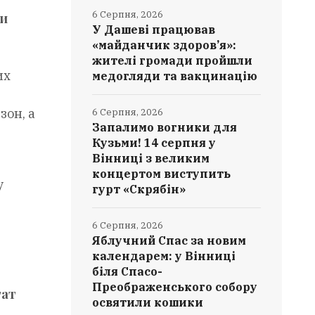
6 Серпня, 2026
Ми
У Дашеві працював
«майданчик здоров’я»:
жителі громади пройшли
их
медогляди та вакцинацію
зон, а
6 Серпня, 2026
Запалимо вогники для
Кузьми! 14 серпня у
Вінниці з великим
концертом виступить
у
гурт «Скрябін»
6 Серпня, 2026
Яблучний Спас за новим
календарем: у Вінниці
біля Спасо-
Преображенського собору
тат
освятили кошики