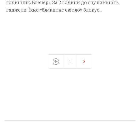
годинник. Ввечері: За 2 години до сну вимкніть
гаджети. Їхнє «блакитне світло» блокує...
1
2