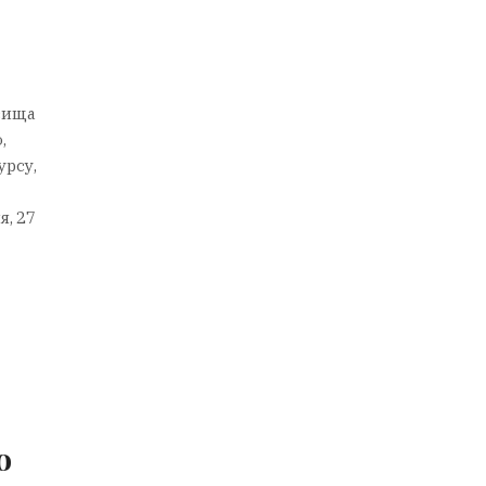
вища
,
урсу,
я, 27
о