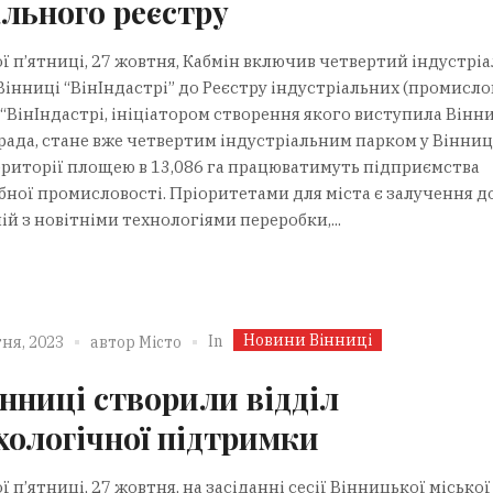
ального реєстру
ї п’ятниці, 27 жовтня, Кабмін включив четвертий індустрі
Вінниці “ВінІндастрі” до Реєстру індустріальних (промисло
 “ВінІндастрі, ініціатором створення якого виступила Вінн
рада, стане вже четвертим індустріальним парком у Вінниці
ериторії площею в 13,086 га працюватимуть підприємства
бної промисловості. Пріоритетами для міста є залучення д
й з новітніми технологіями переробки,...
Новини Вінниці
In
ня, 2023
автор
Місто
інниці створили відділ
хологічної підтримки
 п’ятниці, 27 жовтня, на засіданні сесії Вінницької міської