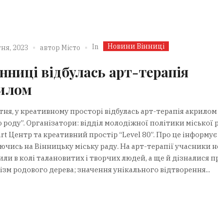
Новини Вінниці
In
ня, 2023
автор
Місто
інниці відбулась арт-терапія
илом
тня, у креативному просторі відбулась арт-терапія акрилом
 роду”. Організатори: відділ молодіжної політики міської 
t Центр та креативний простір “Level 80”. Про це інформує
ючись на Вінницьку міську раду. На арт-терапії учасники 
ли в колі талановитих і творчих людей, а ще й дізналися п
зм родового дерева; значення унікального відтворення...