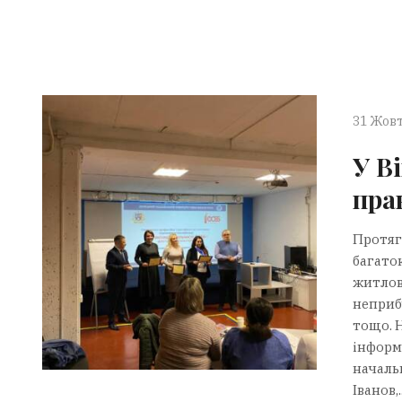
31 Жовт
У В
пра
Протяг
багато
житлов
неприб
тощо. 
інформ
началь
Іванов,..