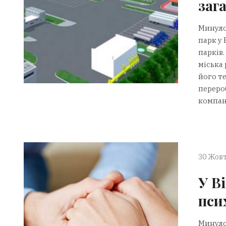
заг
Минуло
парк у 
парків.
міська 
його т
переро
компані
30 Жовт
У В
пси
Минулої