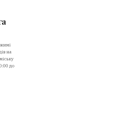
та
ежимі
ів на
міську
0:00 до