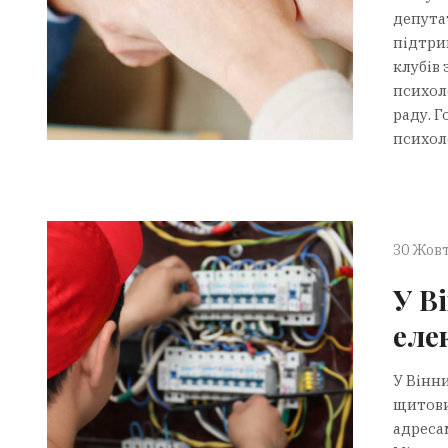
депута
підтри
клубів
психол
раду. Г
психоло
30 Жовт
У В
еле
У Вінн
щитови
адресам