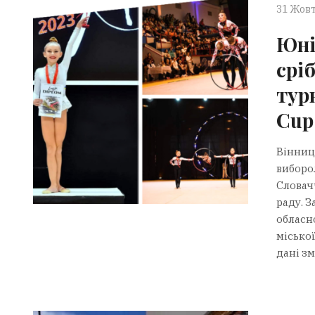
31 Жовт
Юні
срі
тур
Cup
Вінниц
виборол
Словач
раду. 
обласн
місько
дані зм