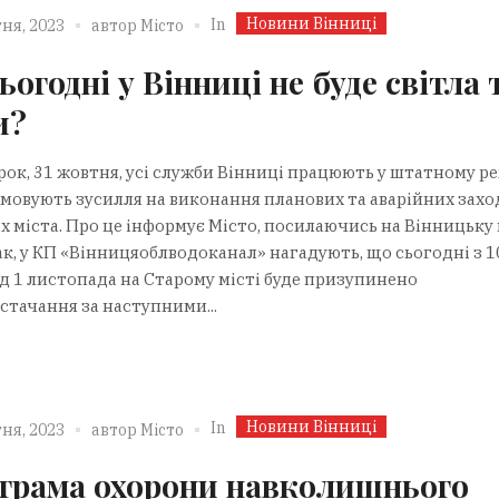
Новини Вінниці
In
ня, 2023
автор
Місто
ьогодні у Вінниці не буде світла 
и?
орок, 31 жовтня, усі служби Вінниці працюють у штатному р
ямовують зусилля на виконання планових та аварійних заход
х міста. Про це інформує Місто, посилаючись на Вінницьку 
ак, у КП «Вінницяоблводоканал» нагадують, що сьогодні з 1
од 1 листопада на Старому місті буде призупинено
стачання за наступними...
Новини Вінниці
In
ня, 2023
автор
Місто
грама охорони навколишнього