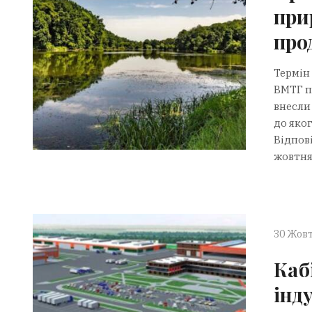
при
про
Термін
ВМТГ п
внесли 
до яко
Відпов
жовтня,
30 Жовт
Каб
інд