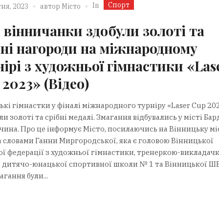
Спорт
In
ня, 2023
автор
Місто
 вінничанки здобули золоті та
бні нагороди на міжнародному
нірі з художньої гімнастики «Las
 2023» (Відео)
ькі гімнастки у фіналі міжнародного турніру «Laser Cup 20
и золоті та срібні медалі. Змагання відбувались у місті Бар
чина. Про це інформує Місто, посилаючись на Вінницьку мі
За словами Ганни Миргородської, яка є головою Вінницької
ої федерації з художньої гімнастики, тренеркою-викладач
ї дитячо-юнацької спортивної школи № 1 та Вінницької Ш
агання були...