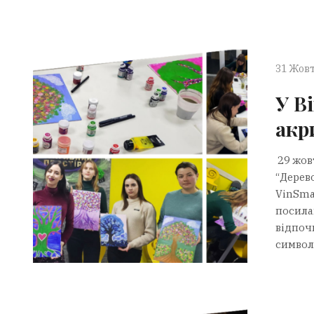
31 Жовт
У В
акр
29 жов
“Дерево
VinSmar
посила
відпочи
символі