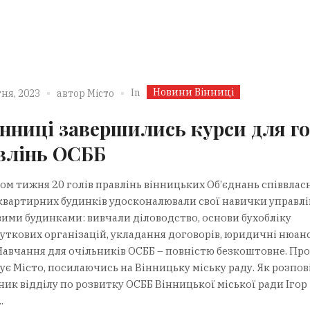
Новини Вінниці
In
ня, 2023
автор
Місто
інниці завершились курси для го
влінь ОСББ
ом тижня 20 голів правлінь вінницьких Об’єднань співвлас
квартирних будинків удосконалювали свої навички управл
ими будинками: вивчали діловодство, основи бухобліку
уткових організацій, укладання договорів, юридичні нюан
Навчання для очільників ОСББ – повністю безкоштовне. Про
ує Місто, посилаючись на Вінницьку міську раду. Як розпов
ник відділу по розвитку ОСББ Вінницької міської ради Ігор
.