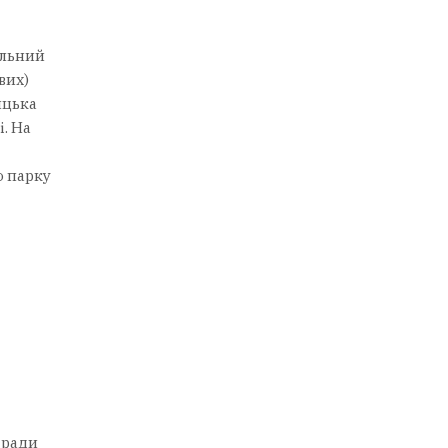
альний
вих)
ицька
. На
о парку
 ради