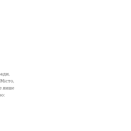
ради,
 Місто,
не лише
ро: