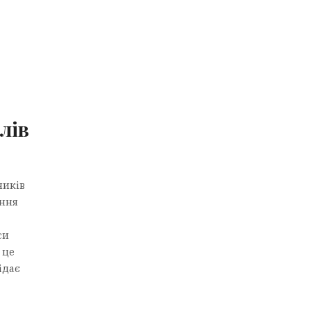
лів
ників
іння
си
 це
ідає