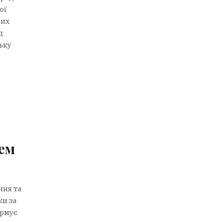
ої
вих
д
ьку
ем
ння та
ки за
ормує