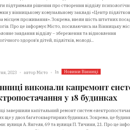
ти підтримали рішення про створення відділу психологічн
мки у вінницькому комунальному закладі «Центр підлітко
 за місцем проживання». Зокрема, ввели шість штатних поса
огів. Про це інформує Місто, посилаючись на Вінницьку міс
оловне завдання відділу – збереження та відновлення
гічного здоров’я дітей, підлітків, молоді...
Новини Вінниці
In
ня, 2023
автор
Місто
інниці виконали капремонт сист
ктропостачання у 18 будинках
иці завершили капітальний ремонт систем електропостача
х ще у двох багатоквартирних будинках. Зокрема, це будин
и: вулиця А. Янгеля, 69 та вулиця П. Тичини, 21. Про це інф