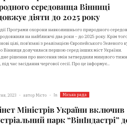
родного середовища Вінниці
довжує діяти до 2025 року
 дії Програми охорони навколишнього природного середо
родовжили на найближчі два роки – до 2025 року. Крім того
нові цілі, пов’язані з реалізацією Європейського Зеленого к
го Вінниця долучилася першою серед інших міст України.
ідне рішення про внесення змін затвердили минулого тижн
 під час засідання чергової сесії. Про це інформує...
Міська рада
In
ня, 2023
автор
Місто
інет Міністрів України включив
устріальний парк “ВінІндастрі” д