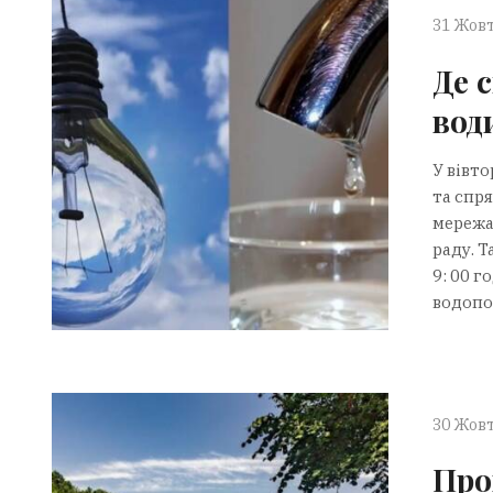
31 Жовт
Де с
вод
У вівт
та спр
мережа
раду. Т
9: 00 г
водопо
30 Жовт
Про