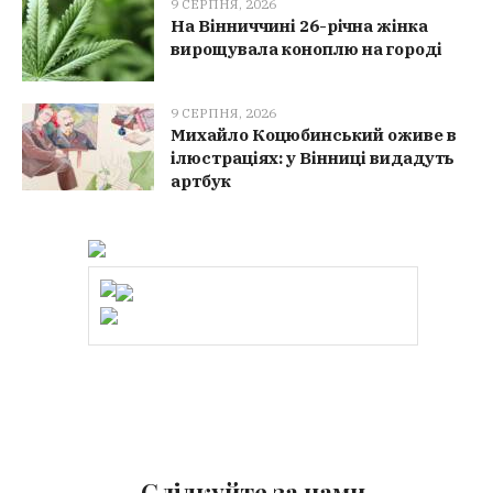
9 СЕРПНЯ, 2026
На Вінниччині 26-річна жінка
вирощувала коноплю на городі
9 СЕРПНЯ, 2026
Михайло Коцюбинський оживе в
ілюстраціях: у Вінниці видадуть
артбук
Слідкуйте за нами