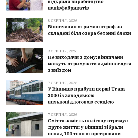
відкрили виробництво
напівфабрикатів
8 СЕРПНЯ, 2026
Вінничанин отримав штраф за
складені біля озера бетонні блоки
8 СЕРПНЯ, 2026
Не виходячи з дому: вінничани
можуть отримувати адмінпослуги
з виїздом
7 СЕРПНЯ, 2026
У Вінницю прибули перші Tram
2000 із заводською
низькопідлоговою секцією
7 СЕРПНЯ, 2026
Сміття замість полігону отримує
друге життя: у Вінниці зібрали
понад 100 тонн вторсировини