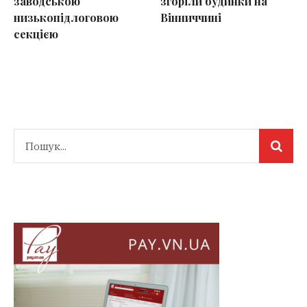
заводською
згоріли будинки на
низькопідлоговою
Вінниччині
секцією