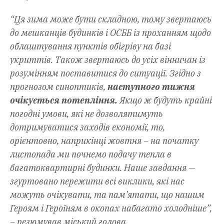
“Ця зима може бути складною, тому звертаюсь
до мешканців будинків і ОСББ із проханням щодо
облаштування пунктів обігріву на базі
укриттів. Також звертаюсь до усіх вінничан із
розумінням поставитися до ситуації. Згідно з
прогнозом синоптиків,
наступного тижня
очікується потепління.
Якщо ж будуть крайні
погодні умови, які не дозволятимуть
дотримуватися заходів економії, то,
орієнтовно, наприкінці жовтня – на початку
листопада ми почнемо подачу тепла в
багатоквартирні будинки. Наше завдання —
згуртовано пережити всі виклики, які нас
можуть очікувати, та пам’ятати, що нашим
Героям і Героїням в окопах набагато холодніше”,
– резюмував міський голова.