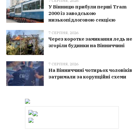
7 СЕРПНЯ, 2026
У Вінницю прибули перші Tram
2000 із заводською
низькопідлоговою секцією
7 СЕРПНЯ, 2026
Через коротке замикання ледь не
згоріли будинки на Вінниччині
7 СЕРПНЯ, 2026
На Вінниччині чотирьох чоловіків
затримали за корупційні схеми