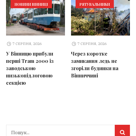
НОВИНИ ВІННИЦІ
РЯТУВАЛЬНИКИ
7 СЕРПНЯ, 2026
7 СЕРПНЯ, 2026
У Вінницю прибули
Через коротке
перші Tram 2000 із
замикання ледь не
заводською
згоріли будинки на
низькопідлоговою
Вінниччині
секцією