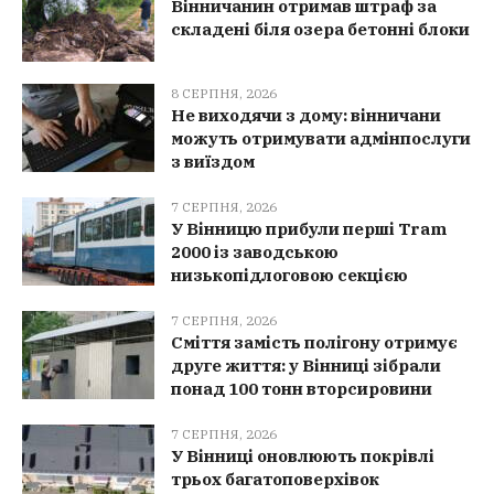
Вінничанин отримав штраф за
складені біля озера бетонні блоки
8 СЕРПНЯ, 2026
Не виходячи з дому: вінничани
можуть отримувати адмінпослуги
з виїздом
7 СЕРПНЯ, 2026
У Вінницю прибули перші Tram
2000 із заводською
низькопідлоговою секцією
7 СЕРПНЯ, 2026
Сміття замість полігону отримує
друге життя: у Вінниці зібрали
понад 100 тонн вторсировини
7 СЕРПНЯ, 2026
У Вінниці оновлюють покрівлі
трьох багатоповерхівок