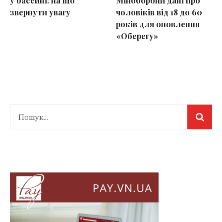
у басейні: на що
Міноборони дані про
звернути увагу
чоловіків від 18 до 60
років для оновлення
«Оберегу»