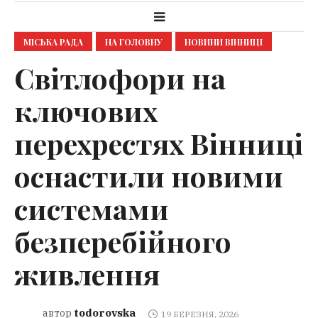
МІСЬКА РАДА
НА ГОЛОВНУ
НОВИНИ ВІННИЦІ
Світлофори на
ключових
перехрестях Вінниці
оснастили новими
системами
безперебійного
живлення
todorovska
автор
19 БЕРЕЗНЯ, 2026