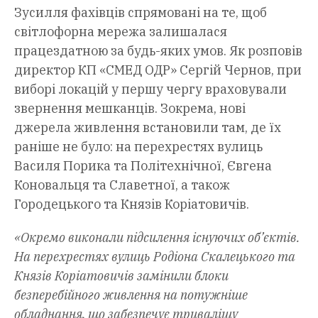
Зусилля фахівців спрямовані на те, щоб
світлофорна мережа залишалася
працездатною за будь-яких умов. Як розповів
директор КП «СМЕД ОДР» Сергій Чернов, при
виборі локацій у першу чергу враховували
звернення мешканців. Зокрема, нові
джерела живлення встановили там, де їх
раніше не було: на перехрестях вулиць
Василя Порика та Політехнічної, Євгена
Коновальця та Славетної, а також
Городецького та Князів Коріатовичів.
«Окремо виконали підсилення існуючих об’єктів.
На перехрестях вулиць Родіона Скалецького та
Князів Коріатовичів замінили блоки
безперебійного живлення на потужніше
обладнання, що забезпечує тривалішу