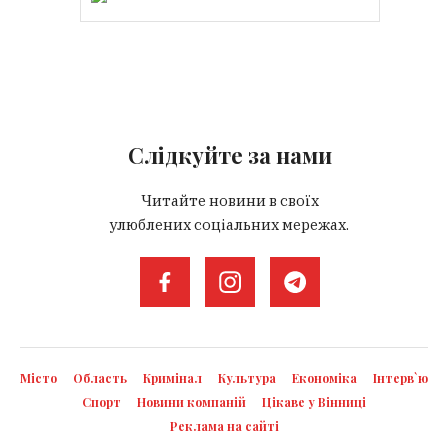
Слідкуйте за нами
Читайте новини в своїх
улюблених соціальних мережах.
Місто
Область
Кримінал
Культура
Економіка
Інтерв`ю
Спорт
Новини компаній
Цікаве у Вінниці
Реклама на сайті