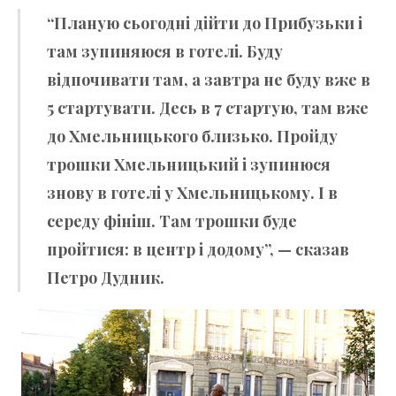
“Планую сьогодні дійти до Прибузьки і
там зупиняюся в готелі. Буду
відпочивати там, а завтра не буду вже в
5 стартувати. Десь в 7 стартую, там вже
до Хмельницького близько. Пройду
трошки Хмельницький і зупинюся
знову в готелі у Хмельницькому. І в
середу фініш. Там трошки буде
пройтися: в центр і додому”, — сказав
Петро Дудник.