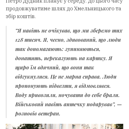
Петро Дудник планує у середу. До цього часу
продовжуватиме шлях до Хмельницького та
збір коштів.
“Я навіть не очікував, що ми зберемо тих
128 тисяч. Я, чесно, здивований, що люди
так допомагають: зупиняються,
донатять, переказують на картку. Я
щиро їм вдячний, що вони так
відгукнулися. Це не марна справа. Люди
пропонують підвезти, я відмовлявся.
Воду привозили, ночувати до себе брали.
Військовий навіть аптечку подарував”, —
розповів ветеран.