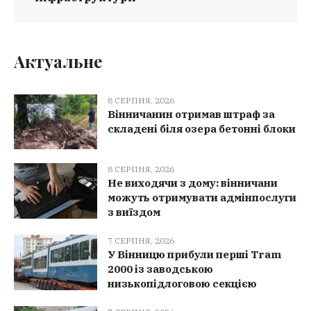
Актуальне
8 СЕРПНЯ, 2026
Вінничанин отримав штраф за
складені біля озера бетонні блоки
8 СЕРПНЯ, 2026
Не виходячи з дому: вінничани
можуть отримувати адмінпослуги
з виїздом
7 СЕРПНЯ, 2026
У Вінницю прибули перші Tram
2000 із заводською
низькопідлоговою секцією