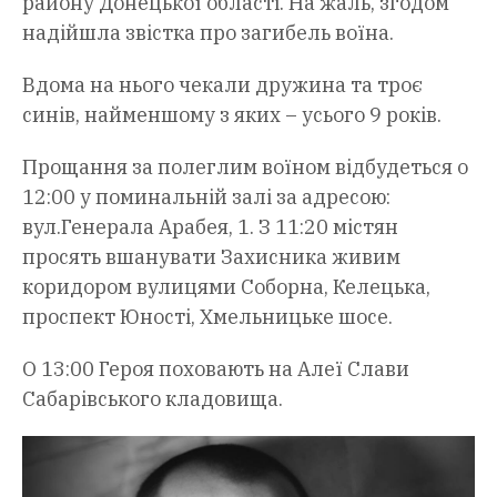
району Донецької області. На жаль, згодом
надійшла звістка про загибель воїна.
Вдома на нього чекали дружина та троє
синів, найменшому з яких – усього 9 років.
Прощання за полеглим воїном відбудеться о
12:00 у поминальній залі за адресою:
вул.Генерала Арабея, 1. З 11:20 містян
просять вшанувати Захисника живим
коридором вулицями Соборна, Келецька,
проспект Юності, Хмельницьке шосе.
О 13:00 Героя поховають на Алеї Слави
Сабарівського кладовища.