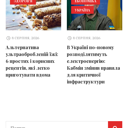
ЗДОРОВ'Я
ЕКОНОМІКА
УКРАЇНА
8 СЕРПНЯ, 2026
8 СЕРПНЯ, 2026
Альтернатива
В Україні по-новому
ультраобробленій їжі:
розподілятимуть
6 простих і корисних
електроенергію:
рецептів, які легко
Кабмін змінив правила
приготувати вдома
для критичної
інфраструктури