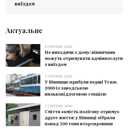
виїздом
Актуальне
8 СЕРПНЯ, 2026
Не виходячи з дому: вінничани
можуть отримувати адмінпослуги
з виїздом
7 СЕРПНЯ, 2026
У Вінницю прибули перші Tram
2000 із заводською
низькопідлоговою секцією
7 СЕРПНЯ, 2026
Сміття замість полігону отримує
друге життя: у Вінниці зібрали
понад 100 тонн вторсировини