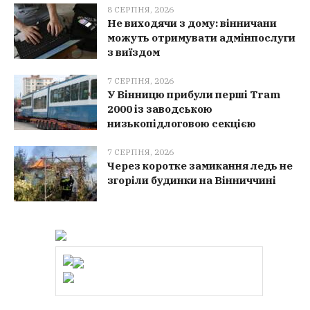
8 СЕРПНЯ, 2026
Не виходячи з дому: вінничани
можуть отримувати адмінпослуги
з виїздом
7 СЕРПНЯ, 2026
У Вінницю прибули перші Tram
2000 із заводською
низькопідлоговою секцією
7 СЕРПНЯ, 2026
Через коротке замикання ледь не
згоріли будинки на Вінниччині