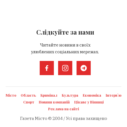
Слідкуйте за нами
Читайте новини в своїх
улюблених соціальних мережах.
Місто
Область
Кримінал
Культура
Економіка
Інтерв`ю
Спорт
Новини компаній
Цікаве у Вінниці
Реклама на сайті
Газета Місто © 2004 / Усі права захищено