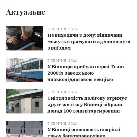
Актуальне
8 СЕРПНЯ, 2026
Не виходячи з дому: вінничани
можуть отримувати адмінпослуги
з виїздом
7 СЕРПНЯ, 2026
У Вінницю прибули перші Tram
2000 із заводською
низькопідлоговою секцією
7 СЕРПНЯ, 2026
Сміття замість полігону отримує
друге життя: у Вінниці зібрали
понад 100 тонн вторсировини
7 СЕРПНЯ, 2026
У Вінниці оновлюють покрівлі
трьох багатоповерхівок