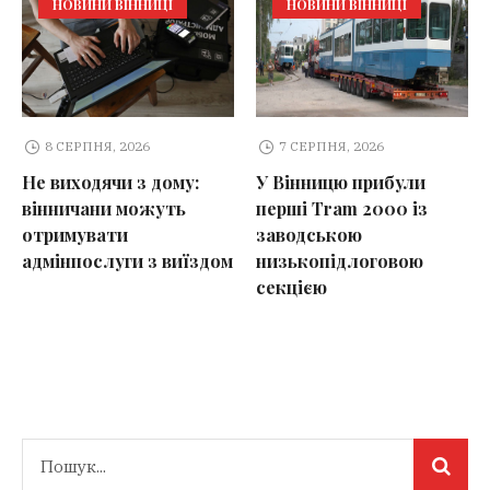
НОВИНИ ВІННИЦІ
НОВИНИ ВІННИЦІ
8 СЕРПНЯ, 2026
7 СЕРПНЯ, 2026
Не виходячи з дому:
У Вінницю прибули
вінничани можуть
перші Tram 2000 із
отримувати
заводською
адмінпослуги з виїздом
низькопідлоговою
секцією