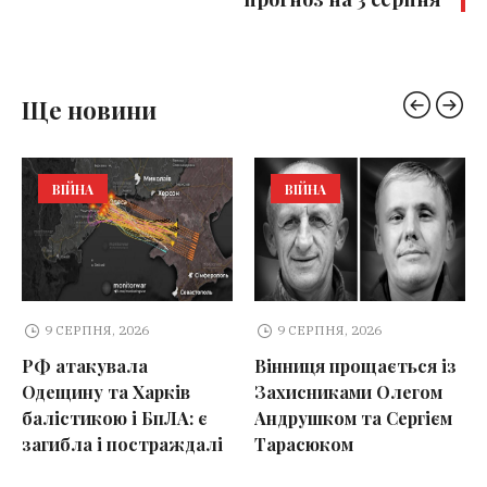
Ще новини
ВІЙНА
ВІЙНА
9 СЕРПНЯ, 2026
9 СЕРПНЯ, 2026
РФ атакувала
Вінниця прощається із
Одещину та Харків
Захисниками Олегом
балістикою і БпЛА: є
Андрушком та Сергієм
загибла і постраждалі
Тарасюком