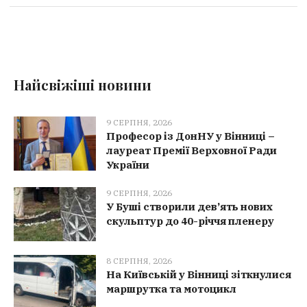
Найсвіжіші новини
9 СЕРПНЯ, 2026
Професор із ДонНУ у Вінниці –
лауреат Премії Верховної Ради
України
9 СЕРПНЯ, 2026
У Буші створили дев’ять нових
скульптур до 40-річчя пленеру
8 СЕРПНЯ, 2026
На Київській у Вінниці зіткнулися
маршрутка та мотоцикл