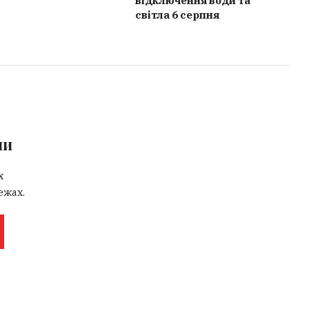
відключення води та
світла 6 серпня
ми
х
ежах.