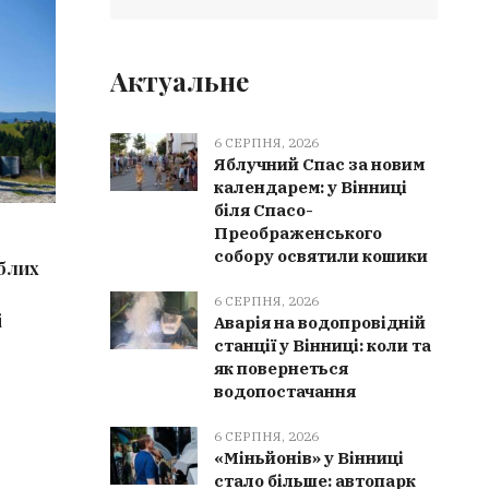
КУЛЬТУРА
ВІНН
Актуальне
6 СЕРПНЯ, 2026
Яблучний Спас за новим
календарем: у Вінниці
біля Спасо-
Преображенського
6 СЕРПНЯ, 2026
6 СЕРПН
собору освятили кошики
иблих
Культурна спадщина Вінниччини
Мурован
поповнилася 9 новими
отримала
6 СЕРПНЯ, 2026
і
елементами: від чеського печива
партнер
Аварія на водопровідній
станції у Вінниці: коли та
до танцю «Ганка»
як повернеться
водопостачання
6 СЕРПНЯ, 2026
«Міньйонів» у Вінниці
стало більше: автопарк