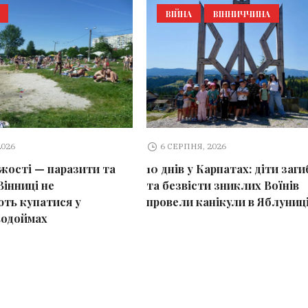
ВІЙНА
ВІННИЧЧИНА
2026
6 СЕРПНЯ, 2026
іжості — паразити та
10 днів у Карпатах: діти заг
Вінниці не
та безвісти зниклих Воїнів
ть купатися у
провели канікули в Яблуниц
водоймах