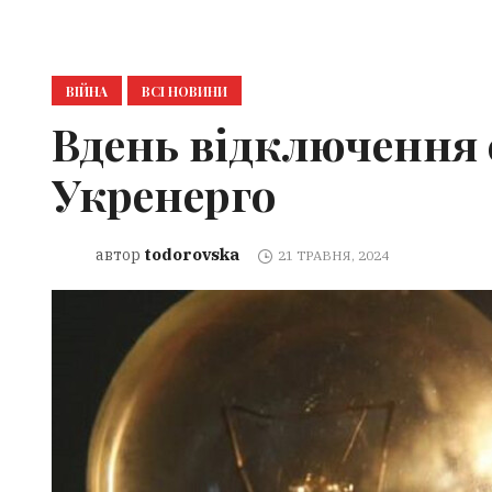
ВІЙНА
ВСІ НОВИНИ
Вдень відключення с
Укренерго
todorovska
автор
21 ТРАВНЯ, 2024