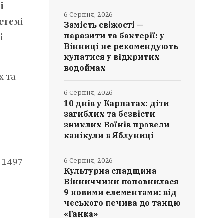
і
6 Серпня, 2026
стемі
Замість свіжості —
паразити та бактерії: у
і
Вінниці не рекомендують
купатися у відкритих
водоймах
х та
6 Серпня, 2026
10 днів у Карпатах: діти
загиблих та безвісти
зниклих Воїнів провели
канікули в Яблуниці
 1497
6 Серпня, 2026
Культурна спадщина
Вінниччини поповнилася
9 новими елементами: від
чеського печива до танцю
«Ганка»