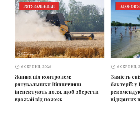
РЯТУВАЛЬНИКИ
ЗДОРОВ'Я
6 СЕРПНЯ, 2026
6 СЕРПНЯ, 
Жнива під контролем:
Замість св
рятувальники Вінниччини
бактерії: у 
інспектують поля, щоб зберегти
рекомендую
врожай від пожеж
відкритих 