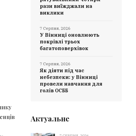
рази виїжджали на
виклики
7 Серпня, 2026
У Вінниці оновлюють
покрівлі трьох
багатоповерхівок
7 Серпня, 2026
Як діяти під час
небезпеки: у Вінниці
провели навчання для
голів ОСББ
лику
ченців
Актуальне
7 СЕРПНЯ, 2026