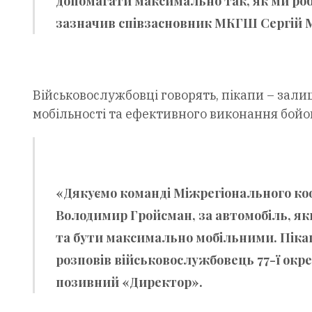
допомагати максимально так, як ми ро
зазначив співзасновник МКГШ Сергій 
Військовослужбовці говорять, пікапи – зал
мобільності та ефективного виконання бойо
«Дякуємо команді Міжрегіонального ко
Володимир Гройсман, за автомобіль, я
та бути максимально мобільними. Піка
розповів військовослужбовець 77-ї окр
позивний «Директор».