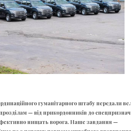
ординаційного гуманітарного штабу передали ве
підрозділам — від прикордонників до спецпризна
і ефективно нищать ворога. Наше завдання —