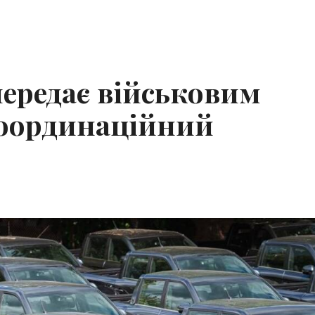
передає військовим
оординаційний