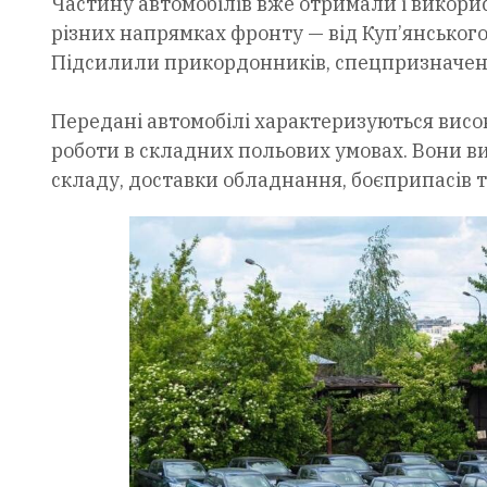
Частину автомобілів вже отримали і викорис
різних напрямках фронту — від Куп’янського
Підсилили прикордонників, спецпризначенці
Передані автомобілі характеризуються висо
роботи в складних польових умовах. Вони в
складу, доставки обладнання, боєприпасів т