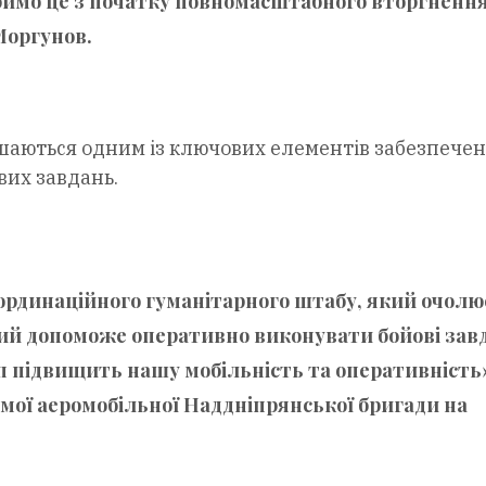
бимо це з початку повномасштабного вторгнення
Моргунов.
ишаються одним із ключових елементів забезпече
вих завдань.
ординаційного гуманітарного штабу, який очолю
кий допоможе оперативно виконувати бойові зав
п підвищить нашу мобільність та оперативність
емої аеромобільної Наддніпрянської бригади на