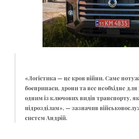
«Логістика — це кров війни. Саме поту
боєприпаси, дрони та все необхідне дл
одним із ключових видів транспорту, як
підрозділам», — зазначив військовослу
систем Андрій.