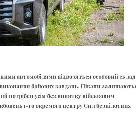
жними автомобілями підвозяться особовий склад
я виконання бойових завдань. Пікапи залишають
ий потрібен усім без винятку військовим
жбовець 1-го окремого центру Сил безпілотних