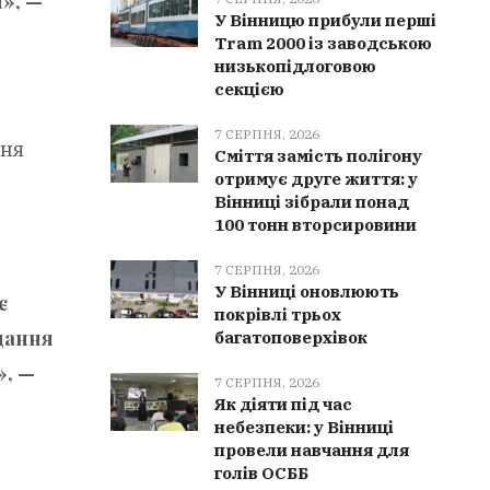
», —
У Вінницю прибули перші
Tram 2000 із заводською
низькопідлоговою
секцією
7 СЕРПНЯ, 2026
ння
Сміття замість полігону
отримує друге життя: у
Вінниці зібрали понад
100 тонн вторсировини
7 СЕРПНЯ, 2026
У Вінниці оновлюють
є
покрівлі трьох
дання
багатоповерхівок
», —
7 СЕРПНЯ, 2026
Як діяти під час
небезпеки: у Вінниці
провели навчання для
голів ОСББ