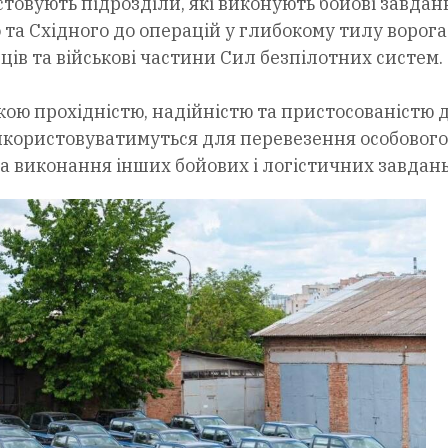
товують підрозділи, які виконують бойові завдан
 та Східного до операцій у глибокому тилу ворога
в та військові частини Сил безпілотних систем.
кою прохідністю, надійністю та пристосованістю 
икористовуватимуться для перевезення особового
а виконання інших бойових і логістичних завдань