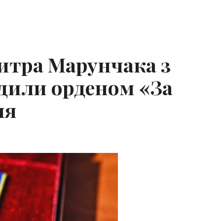
тра Марунчака з
дили орденом «За
ня