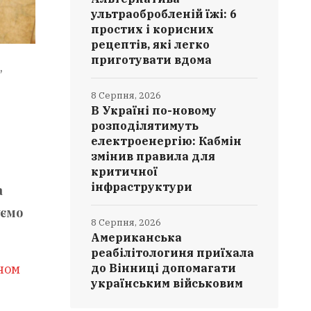
ультраобробленій їжі: 6
простих і корисних
рецептів, які легко
приготувати вдома
,
8 Серпня, 2026
В Україні по-новому
розподілятимуть
електроенергію: Кабмін
змінив правила для
критичної
інфраструктури
а
уємо
8 Серпня, 2026
Американська
реабілітологиня приїхала
ном
до Вінниці допомагати
українським військовим