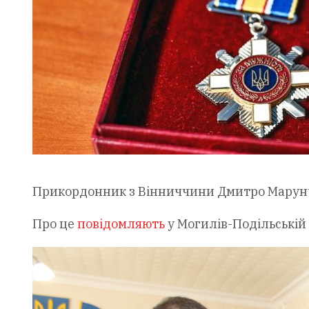
Прикордонник з Вінниччини Дмитро Марунча
Про це
повідомляють
у Могилів-Подільській