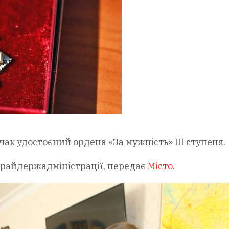
к удостоєний ордена «За мужність» ІІІ ступеня.
 райдержадміністрації, передає
Місто
.