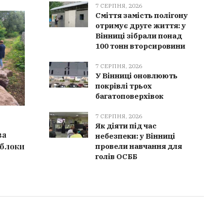
7 СЕРПНЯ, 2026
Сміття замість полігону
ВІННИЧЧИНА
ЗДОРО
отримує друге життя: у
Вінниці зібрали понад
100 тонн вторсировини
7 СЕРПНЯ, 2026
У Вінниці оновлюють
покрівлі трьох
багатоповерхівок
7 СЕРПНЯ, 2026
8 СЕРПНЯ, 2026
8 СЕРПН
Як діяти під час
за
Негода на Вінниччині:
Альтерн
небезпеки: у Вінниці
 блоки
рятувальники розчищали дороги у
їжі: 6 п
провели навчання для
голів ОСББ
шести громадах
які лег