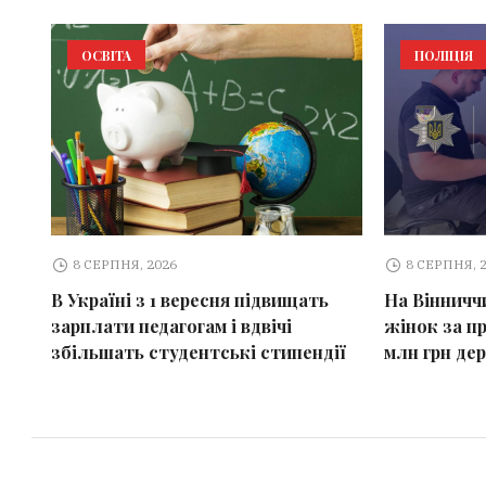
ОСВІТА
ПОЛІЦІЯ
8 СЕРПНЯ, 2026
8 СЕРПНЯ, 
В Україні з 1 вересня підвищать
На Вінничч
зарплати педагогам і вдвічі
жінок за п
збільшать студентські стипендії
млн грн де