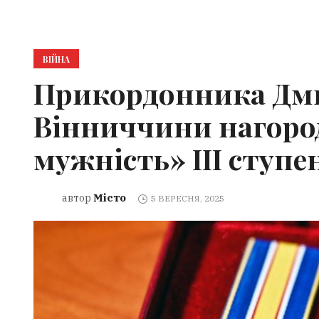
ВІЙНА
Прикордонника Дми
Вінниччини нагоро
мужність» ІІІ ступе
Місто
автор
5 ВЕРЕСНЯ, 2025