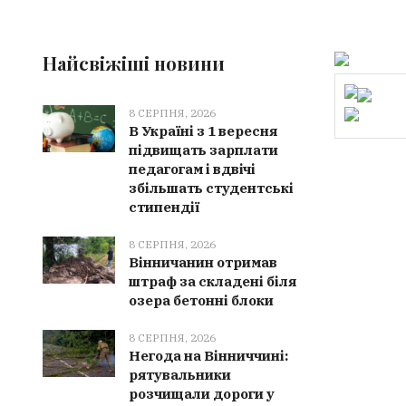
Найсвіжіші новини
8 СЕРПНЯ, 2026
В Україні з 1 вересня
підвищать зарплати
педагогам і вдвічі
збільшать студентські
стипендії
8 СЕРПНЯ, 2026
Вінничанин отримав
штраф за складені біля
озера бетонні блоки
8 СЕРПНЯ, 2026
Негода на Вінниччині:
рятувальники
розчищали дороги у