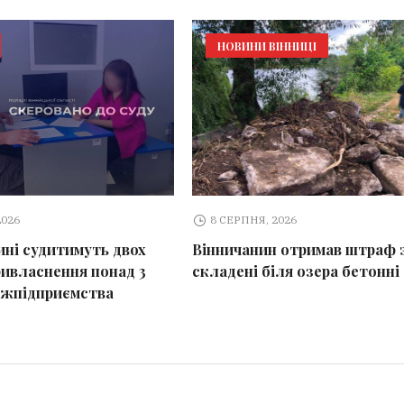
НОВИНИ ВІННИЦІ
2026
8 СЕРПНЯ, 2026
ині судитимуть двох
Вінничанин отримав штраф 
ривласнення понад 3
складені біля озера бетонні
ржпідприємства