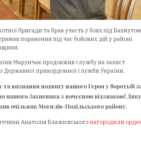
отної бригади та брав участь у боях під Бахмутом
отримав поранення під час бойових дій у районі
вщини.
країни Марунчак продовжив службу на захист
до Державної прикордонної служби України.
 та визнання подвигу нашого Героя у боротьбі з
ємо нашого Захисника з почесною відзнакою! Дяк
ачив очільник Могилів-Подільського району.
ниччини Анатолія Блажієвського
нагородили орде