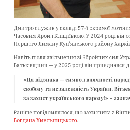
Дмитро служив у складі 57-ї окремої мотопіх
Часовим Яром і Кліщіївкою. У 2024 році він 
Першого Лиману Куп’янського району Харкі
Навіть після звільнення зі Збройних сил У
Батьківщини — у 2025 році він приєднався 
«Ця відзнака — символ вдячності народу
свободу та незалежність України. Віта
за захист українського народу!» – зазн
Раніше повідомлялося, що захисника з Він
Богдана Хмельницького
.