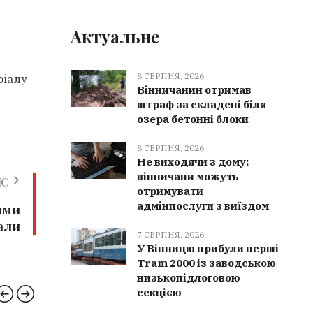
Актуальне
8 СЕРПНЯ, 2026
ріалу
Вінничанин отримав
штраф за складені біля
озера бетонні блоки
8 СЕРПНЯ, 2026
Не виходячи з дому:
вінничани можуть
ИС
отримувати
адмінпослуги з виїздом
ами
вали
7 СЕРПНЯ, 2026
У Вінницю прибули перші
Tram 2000 із заводською
низькопідлоговою
секцією