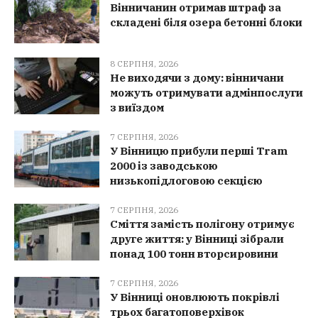
Вінничанин отримав штраф за
складені біля озера бетонні блоки
8 СЕРПНЯ, 2026
Не виходячи з дому: вінничани
можуть отримувати адмінпослуги
з виїздом
7 СЕРПНЯ, 2026
У Вінницю прибули перші Tram
2000 із заводською
низькопідлоговою секцією
7 СЕРПНЯ, 2026
Сміття замість полігону отримує
друге життя: у Вінниці зібрали
понад 100 тонн вторсировини
7 СЕРПНЯ, 2026
У Вінниці оновлюють покрівлі
трьох багатоповерхівок