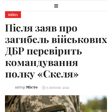
ВІЙНА
Після заяв про
загибель військових
ДБР перевірить
командування
полку «Скеля»
Місто
автор
8 ЛИПНЯ, 2026