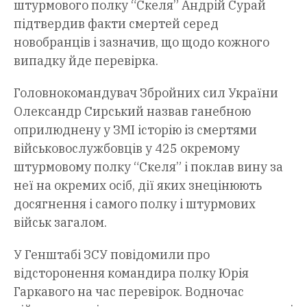
штурмового полку “Скеля” Андрій Сурай
підтвердив факти смертей серед
новобранців і зазначив, що щодо кожного
випадку йде перевірка.
Головнокомандувач Збройних сил України
Олександр Сирський назвав ганебною
оприлюднену у ЗМІ історію із смертями
військовослужбовців у 425 окремому
штурмовому полку “Скеля” і поклав вину за
неї на окремих осіб, дії яких знецінюють
досягнення і самого полку і штурмових
військ загалом.
У Генштабі ЗСУ повідомили про
відсторонення командира полку Юрія
Гаркавого на час перевірок. Водночас