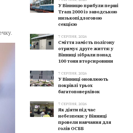
У Вінницю прибули перші
Tram 2000 із заводською
низькопідлоговою
секцією
ечку.
7 СЕРПНЯ, 2026
Сміття замість полігону
отримує друге життя: у
Вінниці зібрали понад
100 тонн вторсировини
7 СЕРПНЯ, 2026
У Вінниці оновлюють
покрівлі трьох
багатоповерхівок
7 СЕРПНЯ, 2026
Як діяти під час
небезпеки: у Вінниці
провели навчання для
голів ОСББ