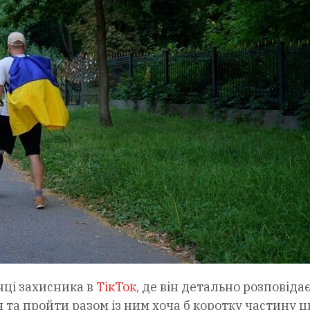
нці захисника в
ТікТок
, де він детально розповіда
 та пройти разом із ним хоча б коротку частину ц