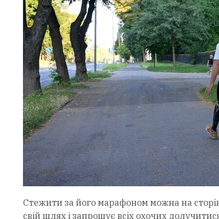
Стежити за його марафоном можна на сторі
свій шлях і запрошує всіх охочих долучитися