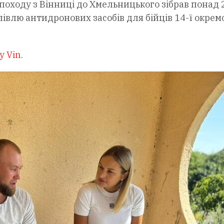
 походу з Вінниці до Хмельницького зібрав понад 
півлю антидронових засобів для бійців 14-ї окрем
y Vin
.