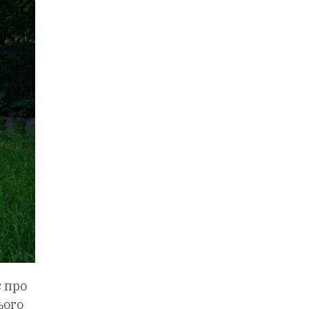
є про
ього