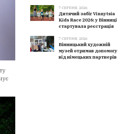
7 СЕРПНЯ, 2026
Дитячий забіг Vinnytsia
Kids Race 2026: у Вінниці
стартувала реєстрація
7 СЕРПНЯ, 2026
Вінницький художній
музей отримав допомогу
від німецьких партнерів
ту
нує