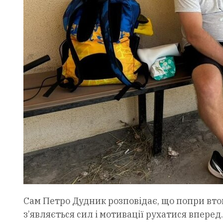
Сам Петро Дудник розповідає, що попри втом
з’являється сил і мотивації рухатися впере