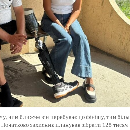
у, чим ближче він перебуває до фінішу, тим біль
д. Початково захисник планував зібрати 128 тисяч