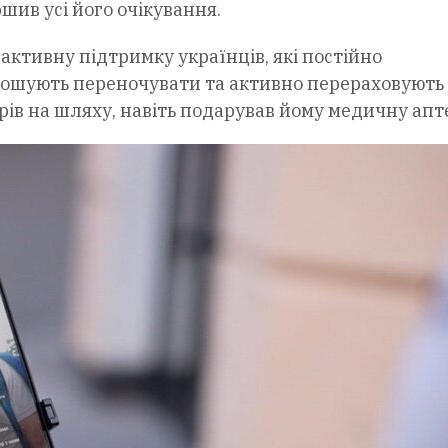
шив усі його очікування.
ктивну підтримку українців, які постійно
прошують переночувати та активно перераховують
трів на шляху, навіть подарував йому медичну апт