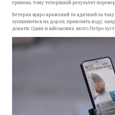
гривень, тому теперішній результат перевер
Ветеран щиро вражений та вдячний за таку а
зупиняються на дорозі, привозять воду, за
донати. Один із військових, якого Петро зус